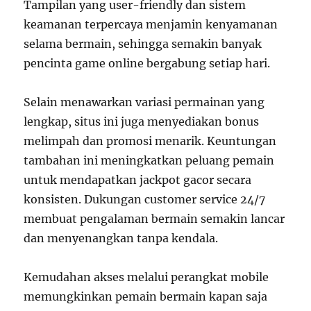
Tampilan yang user-friendly dan sistem
keamanan terpercaya menjamin kenyamanan
selama bermain, sehingga semakin banyak
pencinta game online bergabung setiap hari.
Selain menawarkan variasi permainan yang
lengkap, situs ini juga menyediakan bonus
melimpah dan promosi menarik. Keuntungan
tambahan ini meningkatkan peluang pemain
untuk mendapatkan jackpot gacor secara
konsisten. Dukungan customer service 24/7
membuat pengalaman bermain semakin lancar
dan menyenangkan tanpa kendala.
Kemudahan akses melalui perangkat mobile
memungkinkan pemain bermain kapan saja