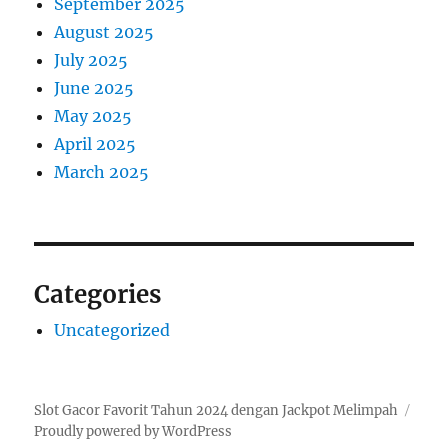
September 2025
August 2025
July 2025
June 2025
May 2025
April 2025
March 2025
Categories
Uncategorized
Slot Gacor Favorit Tahun 2024 dengan Jackpot Melimpah
Proudly powered by WordPress