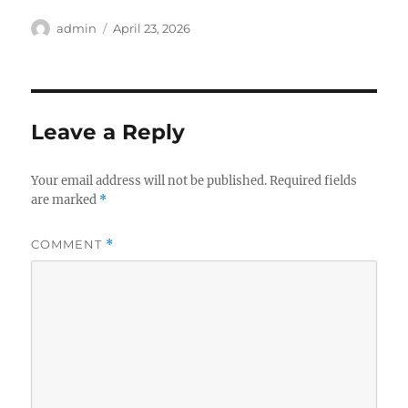
Author
Posted
admin
April 23, 2026
on
Leave a Reply
Your email address will not be published.
Required fields
are marked
*
COMMENT
*