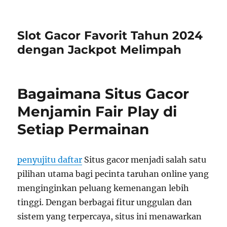
Slot Gacor Favorit Tahun 2024
dengan Jackpot Melimpah
Bagaimana Situs Gacor
Menjamin Fair Play di
Setiap Permainan
penyujitu daftar
Situs gacor menjadi salah satu
pilihan utama bagi pecinta taruhan online yang
menginginkan peluang kemenangan lebih
tinggi. Dengan berbagai fitur unggulan dan
sistem yang terpercaya, situs ini menawarkan