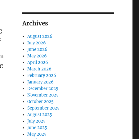
Archives
g
August 2026
k
July 2026
June 2026
an
May 2026
April 2026
ng
March 2026
February 2026
January 2026
December 2025
November 2025
October 2025
September 2025
August 2025
July 2025
June 2025
May 2025