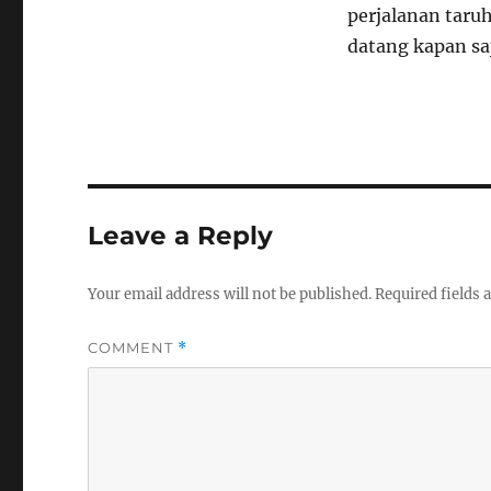
perjalanan taru
datang kapan saj
Leave a Reply
Your email address will not be published.
Required fields
COMMENT
*