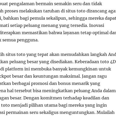
at pengalaman bermain semakin seru dan tidak
h proses melakukan taruhan di situs toto dirancang aga
 bahkan bagi pemula sekalipun, sehingga mereka dapa
ati setiap peluang menang yang tersedia. Inovasi
diterapkan memastikan bahwa layanan tetap optimal da
uk semua pengguna.
ih situs toto yang tepat akan memudahkan langkah An
an peluang besar yang disediakan. Keberadaan toto 4D
D di platform ini membuka banyak kemungkinan untuk
ckpot besar dan keuntungan maksimal. Jangan ragu
tkan berbagai promosi dan bonus menarik yang
ena hal tersebut bisa meningkatkan peluang Anda dalam
gan besar. Dengan komitmen terhadap keadilan dan
 toto menjadi pilihan utama bagi mereka yang ingin
si permainan seru sekaligus menguntungkan. Mulailah