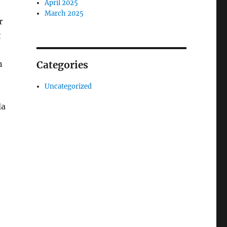
April 2025
March 2025
r
t
n
Categories
Uncategorized
da