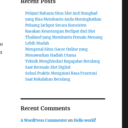
Recent Posts
Pelajari Rahasia Situs Slot Anti Rungkad
yang Bisa Membantu Anda Meningkatkan
Peluang Jackpot Secara Konsisten
Rasakan Keuntungan Berlipat dari Slot
Thailand yang Membantu Pemain Menang
Lebih Mudah
to
Mengenal Situs Gacor Online yang
m
Menawarkan Hadiah Utama
Teknik Menghindari Kegagalan Berulang
Saat Bermain Slot Digital
Solusi Praktis Mengatasi Rasa Frustrasi
Saat Kekalahan Berulang
Recent Comments
A WordPress Commenter
on
Hello world!