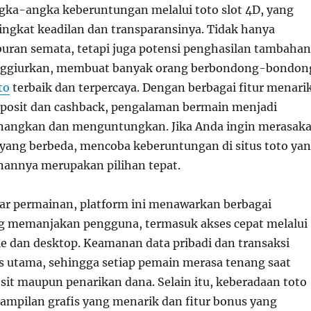
ka-angka keberuntungan melalui toto slot 4D, yang
tingkat keadilan dan transparansinya. Tidak hanya
ran semata, tetapi juga potensi penghasilan tambahan
ggiurkan, membuat banyak orang berbondong-bondon
to
terbaik dan terpercaya. Dengan berbagai fitur menari
eposit dan cashback, pengalaman bermain menjadi
angkan dan menguntungkan. Jika Anda ingin merasak
 yang berbeda, mencoba keberuntungan di situs toto ya
annya merupakan pilihan tepat.
dar permainan, platform ini menawarkan berbagai
 memanjakan pengguna, termasuk akses cepat melalui
e dan desktop. Keamanan data pribadi dan transaksi
as utama, sehingga setiap pemain merasa tenang saat
it maupun penarikan dana. Selain itu, keberadaan toto
tampilan grafis yang menarik dan fitur bonus yang