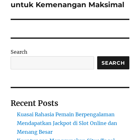
untuk Kemenangan Maksimal
Search
SEARCH
Recent Posts
Kuasai Rahasia Pemain Berpengalaman
Mendapatkan Jackpot di Slot Online dan
Menang Besar