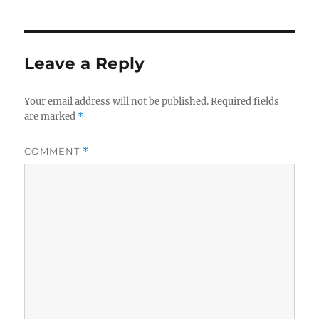
Leave a Reply
Your email address will not be published.
Required fields
are marked
*
COMMENT
*