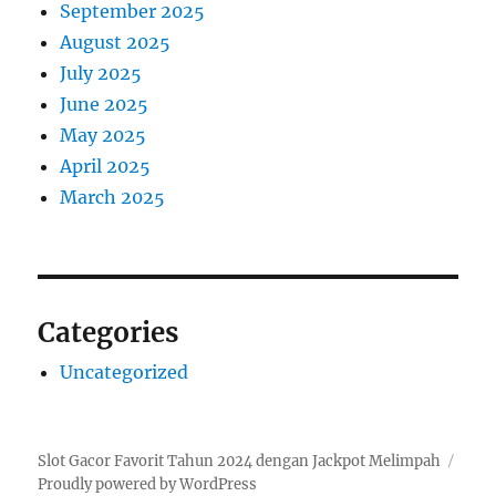
September 2025
August 2025
July 2025
June 2025
May 2025
April 2025
March 2025
Categories
Uncategorized
Slot Gacor Favorit Tahun 2024 dengan Jackpot Melimpah
Proudly powered by WordPress