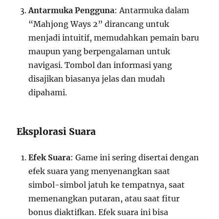
Antarmuka Pengguna
: Antarmuka dalam
“Mahjong Ways 2” dirancang untuk
menjadi intuitif, memudahkan pemain baru
maupun yang berpengalaman untuk
navigasi. Tombol dan informasi yang
disajikan biasanya jelas dan mudah
dipahami.
Eksplorasi Suara
Efek Suara
: Game ini sering disertai dengan
efek suara yang menyenangkan saat
simbol-simbol jatuh ke tempatnya, saat
memenangkan putaran, atau saat fitur
bonus diaktifkan. Efek suara ini bisa