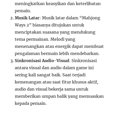
meningkatkan keasyikan dan keterlibatan
pemain.
Musik Latar
: Musik latar dalam “Mahjong
Ways 2” biasanya ditujukan untuk
menciptakan suasana yang mendukung
tema permainan. Melodi yang
menenangkan atau energik dapat membuat
pengalaman bermain lebih mendebarkan.
Sinkronisasi Audio-Visual
: Sinkronisasi
antara visual dan audio dalam game ini
sering kali sangat baik. Saat terjadi
kemenangan atau saat fitur khusus aktif,
audio dan visual bekerja sama untuk
memberikan umpan balik yang memuaskan
kepada pemain.