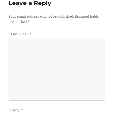
Leave a Reply
Your email address will not be published.
Required fields
are marked
*
COMMENT
*
NAME
*