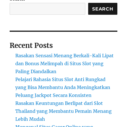
SEARCH
Recent Posts
Rasakan Sensasi Menang Berkali-Kali Lipat
dan Bonus Melimpah di Situs Slot yang
Paling Diandalkan
Pelajari Rahasia Situs Slot Anti Rungkad
yang Bisa Membantu Anda Meningkatkan
Peluang Jackpot Secara Konsisten
Rasakan Keuntungan Berlipat dari Slot
Thailand yang Membantu Pemain Menang
Lebih Mudah