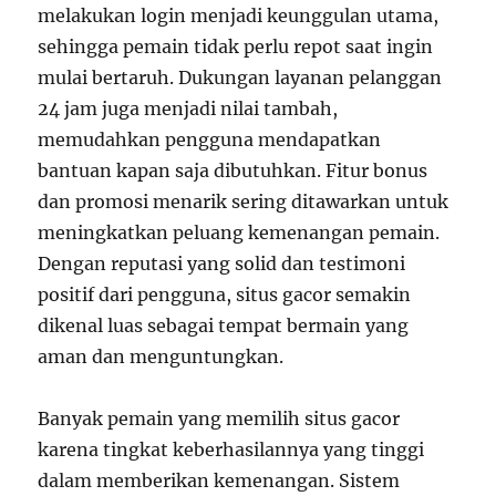
melakukan login menjadi keunggulan utama,
sehingga pemain tidak perlu repot saat ingin
mulai bertaruh. Dukungan layanan pelanggan
24 jam juga menjadi nilai tambah,
memudahkan pengguna mendapatkan
bantuan kapan saja dibutuhkan. Fitur bonus
dan promosi menarik sering ditawarkan untuk
meningkatkan peluang kemenangan pemain.
Dengan reputasi yang solid dan testimoni
positif dari pengguna, situs gacor semakin
dikenal luas sebagai tempat bermain yang
aman dan menguntungkan.
Banyak pemain yang memilih situs gacor
karena tingkat keberhasilannya yang tinggi
dalam memberikan kemenangan. Sistem