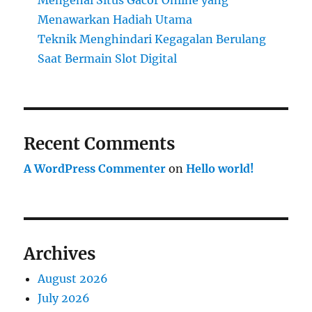
Mengenal Situs Gacor Online yang
Menawarkan Hadiah Utama
Teknik Menghindari Kegagalan Berulang
Saat Bermain Slot Digital
Recent Comments
A WordPress Commenter
on
Hello world!
Archives
August 2026
July 2026