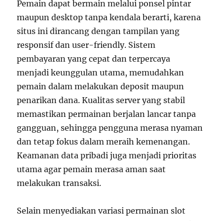
Pemain dapat bermain melalui ponsel pintar
maupun desktop tanpa kendala berarti, karena
situs ini dirancang dengan tampilan yang
responsif dan user-friendly. Sistem
pembayaran yang cepat dan terpercaya
menjadi keunggulan utama, memudahkan
pemain dalam melakukan deposit maupun
penarikan dana. Kualitas server yang stabil
memastikan permainan berjalan lancar tanpa
gangguan, sehingga pengguna merasa nyaman
dan tetap fokus dalam meraih kemenangan.
Keamanan data pribadi juga menjadi prioritas
utama agar pemain merasa aman saat
melakukan transaksi.
Selain menyediakan variasi permainan slot