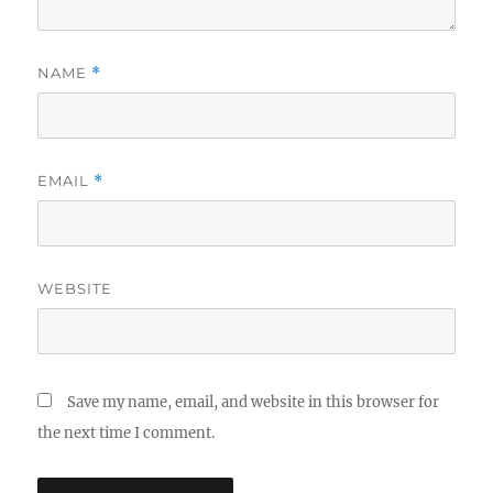
NAME
*
EMAIL
*
WEBSITE
Save my name, email, and website in this browser for
the next time I comment.