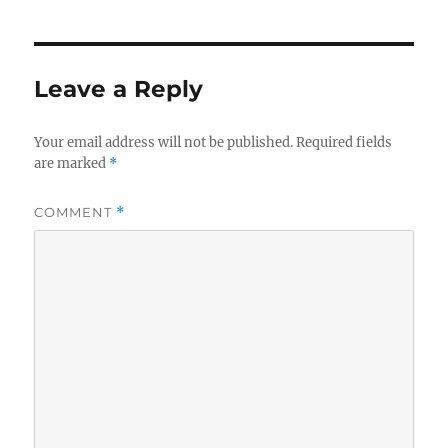
Leave a Reply
Your email address will not be published.
Required fields
are marked
*
COMMENT
*