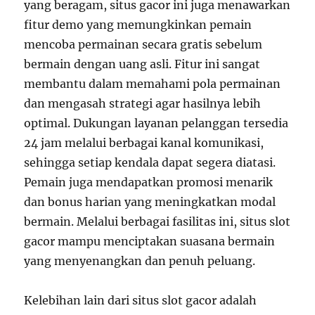
yang beragam, situs gacor ini juga menawarkan
fitur demo yang memungkinkan pemain
mencoba permainan secara gratis sebelum
bermain dengan uang asli. Fitur ini sangat
membantu dalam memahami pola permainan
dan mengasah strategi agar hasilnya lebih
optimal. Dukungan layanan pelanggan tersedia
24 jam melalui berbagai kanal komunikasi,
sehingga setiap kendala dapat segera diatasi.
Pemain juga mendapatkan promosi menarik
dan bonus harian yang meningkatkan modal
bermain. Melalui berbagai fasilitas ini, situs slot
gacor mampu menciptakan suasana bermain
yang menyenangkan dan penuh peluang.
Kelebihan lain dari situs slot gacor adalah