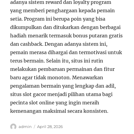
adanya sistem reward dan loyalty program
yang memberi penghargaan kepada pemain
setia. Program ini berupa poin yang bisa
dikumpulkan dan ditukarkan dengan berbagai
hadiah menarik termasuk bonus putaran gratis
dan cashback. Dengan adanya sistem ini,
pemain merasa dihargai dan termotivasi untuk
terus bermain. Selain itu, situs ini rutin
melakukan pembaruan permainan dan fitur
baru agar tidak monoton. Menawarkan
pengalaman bermain yang lengkap dan adil,
situs slot gacor menjadi pilihan utama bagi
pecinta slot online yang ingin meraih
kemenangan maksimal secara konsisten.
Author
Posted
admin
April 28, 2026
on