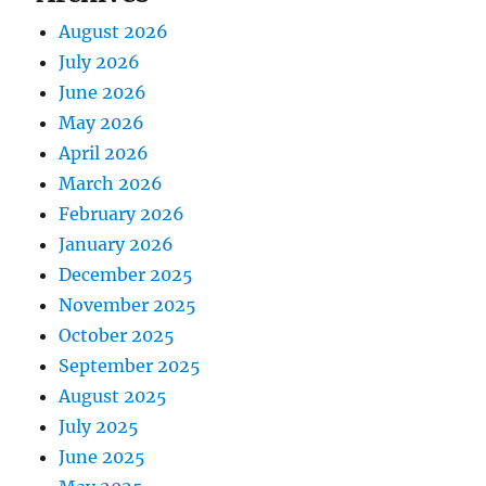
August 2026
July 2026
June 2026
May 2026
April 2026
March 2026
February 2026
January 2026
December 2025
November 2025
October 2025
September 2025
August 2025
July 2025
June 2025