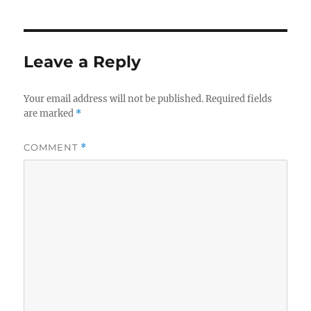
Leave a Reply
Your email address will not be published.
Required fields
are marked
*
COMMENT
*