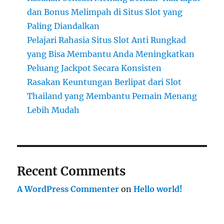
dan Bonus Melimpah di Situs Slot yang
Paling Diandalkan
Pelajari Rahasia Situs Slot Anti Rungkad
yang Bisa Membantu Anda Meningkatkan
Peluang Jackpot Secara Konsisten
Rasakan Keuntungan Berlipat dari Slot
Thailand yang Membantu Pemain Menang
Lebih Mudah
Recent Comments
A WordPress Commenter
on
Hello world!