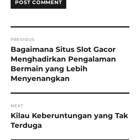
Post
PREVIOUS
navigation
Bagaimana Situs Slot Gacor
Previous
post:
Menghadirkan Pengalaman
Bermain yang Lebih
Menyenangkan
NEXT
Kilau Keberuntungan yang Tak
Next
post:
Terduga