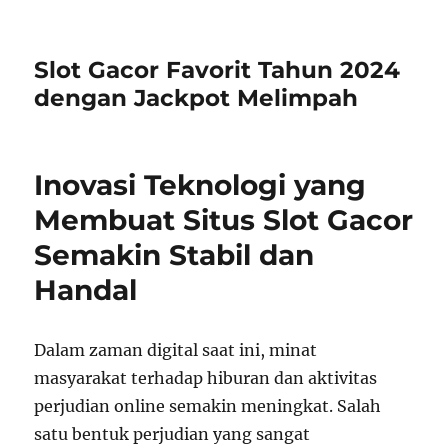
Slot Gacor Favorit Tahun 2024
dengan Jackpot Melimpah
Inovasi Teknologi yang
Membuat Situs Slot Gacor
Semakin Stabil dan
Handal
Dalam zaman digital saat ini, minat
masyarakat terhadap hiburan dan aktivitas
perjudian online semakin meningkat. Salah
satu bentuk perjudian yang sangat