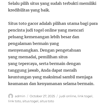
Selalu pilih situs yang sudah terbukti memiliki
kredibilitas yang baik.
Situs toto gacor adalah pilihan utama bagi para
pencinta judi togel online yang mencari
peluang kemenangan lebih besar dan
pengalaman bermain yang
menyenangkan. Dengan pengetahuan
yang memadai, pemilihan situs
yang tepercaya, serta bermain dengan
tanggung jawab, Anda dapat meraih
keuntungan yang maksimal sambil menjaga
keamanan dan kenyamanan selama bermain.
Author
Posted
Tags
admin
October 27, 2025
judi online
,
link togel
,
on
link toto
,
situs togel
,
situs toto