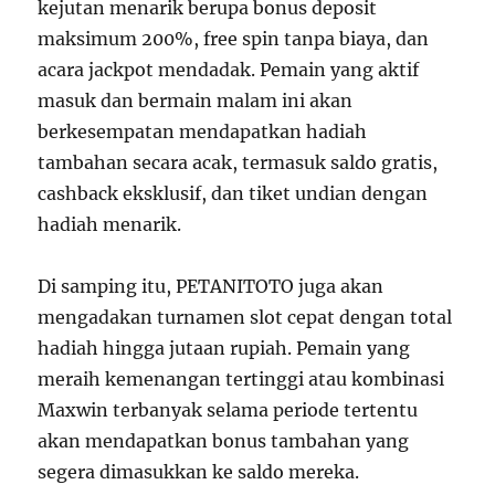
kejutan menarik berupa bonus deposit
maksimum 200%, free spin tanpa biaya, dan
acara jackpot mendadak. Pemain yang aktif
masuk dan bermain malam ini akan
berkesempatan mendapatkan hadiah
tambahan secara acak, termasuk saldo gratis,
cashback eksklusif, dan tiket undian dengan
hadiah menarik.
Di samping itu, PETANITOTO juga akan
mengadakan turnamen slot cepat dengan total
hadiah hingga jutaan rupiah. Pemain yang
meraih kemenangan tertinggi atau kombinasi
Maxwin terbanyak selama periode tertentu
akan mendapatkan bonus tambahan yang
segera dimasukkan ke saldo mereka.