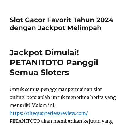
Slot Gacor Favorit Tahun 2024
dengan Jackpot Melimpah
Jackpot Dimulai!
PETANITOTO Panggil
Semua Sloters
Untuk semua penggemar permainan slot
online, bersiaplah untuk menerima berita yang
menarik! Malam ini,
https://thequarterlessreview.com/
PETANITOTO akan memberikan kejutan yang