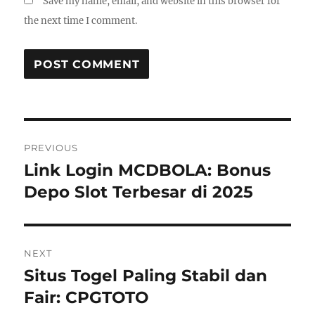
Save my name, email, and website in this browser for
the next time I comment.
Post
PREVIOUS
navigation
Link Login MCDBOLA: Bonus
Previous
post:
Depo Slot Terbesar di 2025
NEXT
Situs Togel Paling Stabil dan
Next
post:
Fair: CPGTOTO