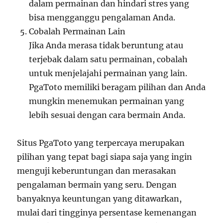
dalam permainan dan hindari stres yang
bisa mengganggu pengalaman Anda.
Cobalah Permainan Lain
Jika Anda merasa tidak beruntung atau
terjebak dalam satu permainan, cobalah
untuk menjelajahi permainan yang lain.
PgaToto memiliki beragam pilihan dan Anda
mungkin menemukan permainan yang
lebih sesuai dengan cara bermain Anda.
Situs PgaToto yang terpercaya merupakan
pilihan yang tepat bagi siapa saja yang ingin
menguji keberuntungan dan merasakan
pengalaman bermain yang seru. Dengan
banyaknya keuntungan yang ditawarkan,
mulai dari tingginya persentase kemenangan