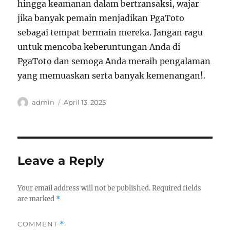
hingga keamanan dalam bertransaksi, wajar
jika banyak pemain menjadikan PgaToto
sebagai tempat bermain mereka. Jangan ragu
untuk mencoba keberuntungan Anda di
PgaToto dan semoga Anda meraih pengalaman
yang memuaskan serta banyak kemenangan!.
Author
Posted
admin
April 13, 2025
on
Leave a Reply
Your email address will not be published.
Required fields
are marked
*
COMMENT
*