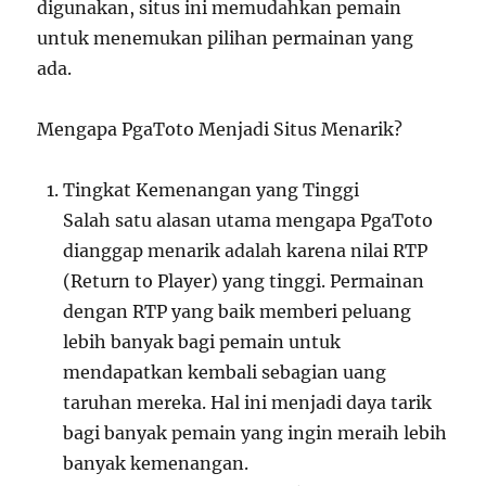
digunakan, situs ini memudahkan pemain
untuk menemukan pilihan permainan yang
ada.
Mengapa PgaToto Menjadi Situs Menarik?
Tingkat Kemenangan yang Tinggi
Salah satu alasan utama mengapa PgaToto
dianggap menarik adalah karena nilai RTP
(Return to Player) yang tinggi. Permainan
dengan RTP yang baik memberi peluang
lebih banyak bagi pemain untuk
mendapatkan kembali sebagian uang
taruhan mereka. Hal ini menjadi daya tarik
bagi banyak pemain yang ingin meraih lebih
banyak kemenangan.