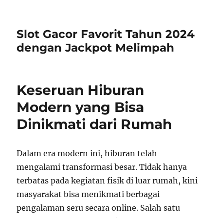
Slot Gacor Favorit Tahun 2024
dengan Jackpot Melimpah
Keseruan Hiburan
Modern yang Bisa
Dinikmati dari Rumah
Dalam era modern ini, hiburan telah
mengalami transformasi besar. Tidak hanya
terbatas pada kegiatan fisik di luar rumah, kini
masyarakat bisa menikmati berbagai
pengalaman seru secara online. Salah satu