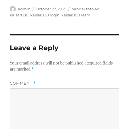
Author
Posted
Tags
admin
October 27, 2025
bandar toto 4d
,
on
kaisar800
,
kaisar800 login
,
kaisar800 resmi
Leave a Reply
Your email address will not be published.
Required fields
are marked
*
COMMENT
*