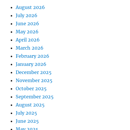
August 2026
July 2026
June 2026
May 2026
April 2026
March 2026
February 2026
January 2026
December 2025
November 2025
October 2025
September 2025
August 2025
July 2025
June 2025
May 2025