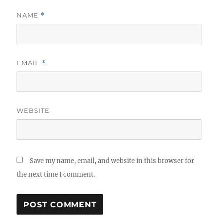
NAME
*
EMAIL
*
WEBSITE
Save my name, email, and website in this browser for
the next time I comment.