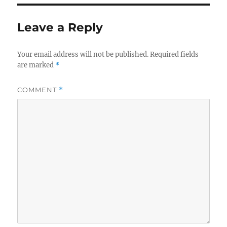
Leave a Reply
Your email address will not be published.
Required fields
are marked
*
COMMENT
*