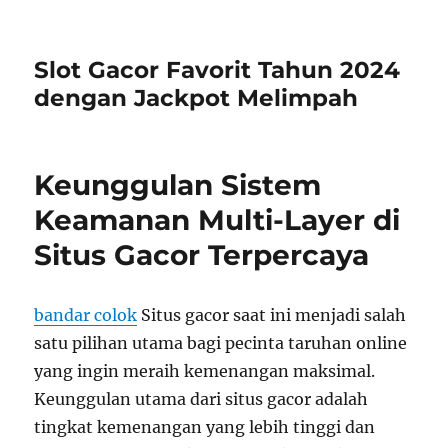
Slot Gacor Favorit Tahun 2024
dengan Jackpot Melimpah
Keunggulan Sistem
Keamanan Multi-Layer di
Situs Gacor Terpercaya
bandar colok
Situs gacor saat ini menjadi salah
satu pilihan utama bagi pecinta taruhan online
yang ingin meraih kemenangan maksimal.
Keunggulan utama dari situs gacor adalah
tingkat kemenangan yang lebih tinggi dan