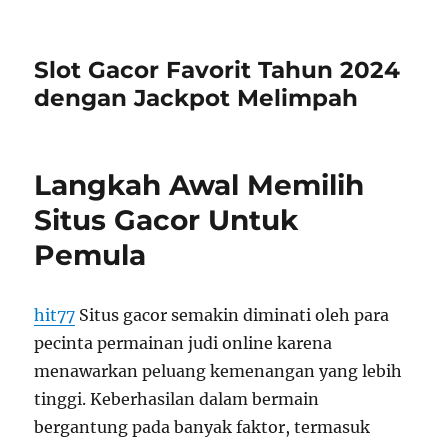
Slot Gacor Favorit Tahun 2024
dengan Jackpot Melimpah
Langkah Awal Memilih
Situs Gacor Untuk
Pemula
hit77
Situs gacor semakin diminati oleh para
pecinta permainan judi online karena
menawarkan peluang kemenangan yang lebih
tinggi. Keberhasilan dalam bermain
bergantung pada banyak faktor, termasuk