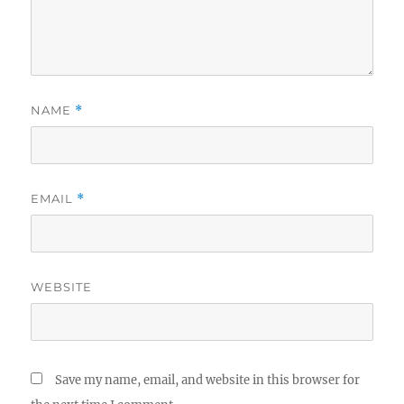
NAME
*
EMAIL
*
WEBSITE
Save my name, email, and website in this browser for