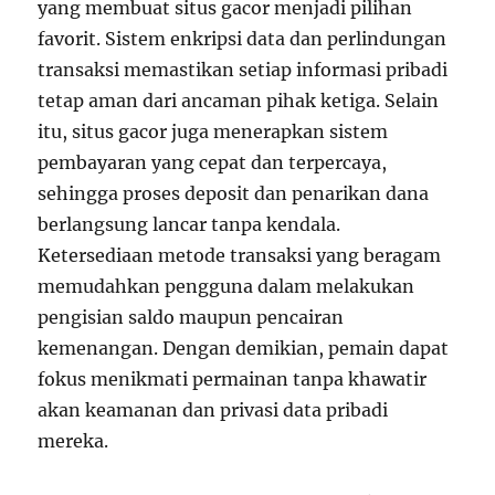
yang membuat situs gacor menjadi pilihan
favorit. Sistem enkripsi data dan perlindungan
transaksi memastikan setiap informasi pribadi
tetap aman dari ancaman pihak ketiga. Selain
itu, situs gacor juga menerapkan sistem
pembayaran yang cepat dan terpercaya,
sehingga proses deposit dan penarikan dana
berlangsung lancar tanpa kendala.
Ketersediaan metode transaksi yang beragam
memudahkan pengguna dalam melakukan
pengisian saldo maupun pencairan
kemenangan. Dengan demikian, pemain dapat
fokus menikmati permainan tanpa khawatir
akan keamanan dan privasi data pribadi
mereka.