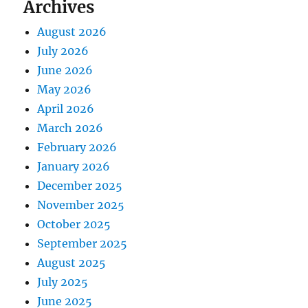
Archives
August 2026
July 2026
June 2026
May 2026
April 2026
March 2026
February 2026
January 2026
December 2025
November 2025
October 2025
September 2025
August 2025
July 2025
June 2025