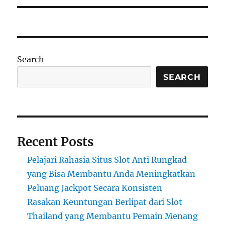
Search
SEARCH
Recent Posts
Pelajari Rahasia Situs Slot Anti Rungkad
yang Bisa Membantu Anda Meningkatkan
Peluang Jackpot Secara Konsisten
Rasakan Keuntungan Berlipat dari Slot
Thailand yang Membantu Pemain Menang