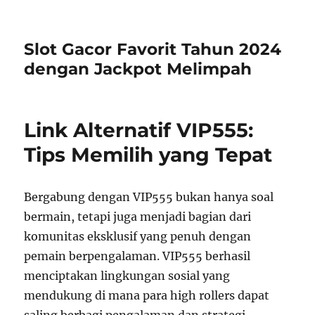
Slot Gacor Favorit Tahun 2024
dengan Jackpot Melimpah
Link Alternatif VIP555:
Tips Memilih yang Tepat
Bergabung dengan VIP555 bukan hanya soal
bermain, tetapi juga menjadi bagian dari
komunitas eksklusif yang penuh dengan
pemain berpengalaman. VIP555 berhasil
menciptakan lingkungan sosial yang
mendukung di mana para high rollers dapat