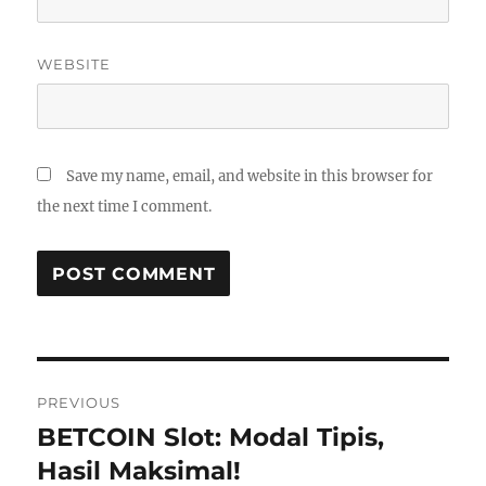
WEBSITE
Save my name, email, and website in this browser for
the next time I comment.
Post
PREVIOUS
navigation
BETCOIN Slot: Modal Tipis,
Previous
post:
Hasil Maksimal!