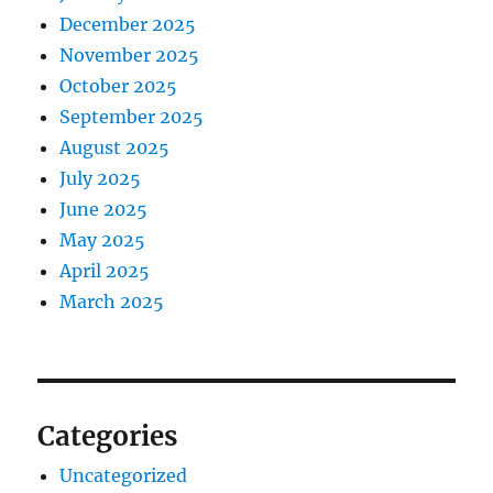
December 2025
November 2025
October 2025
September 2025
August 2025
July 2025
June 2025
May 2025
April 2025
March 2025
Categories
Uncategorized