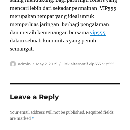
saling mendukung. Bagi para high rollers yang
mencari lebih dari sekadar permainan, VIP555
merupakan tempat yang ideal untuk
memperluas jaringan, berbagi pengalaman,
dan meraih kemenangan bersama
vip555
dalam sebuah komunitas yang penuh
semangat.
Author
Posted
Tags
admin
May 2, 2025
link alternatif vip555
,
vip555
on
Leave a Reply
Your email address will not be published.
Required fields
are marked
*