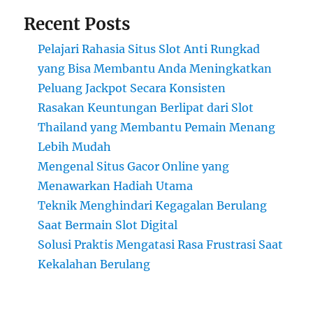
Recent Posts
Pelajari Rahasia Situs Slot Anti Rungkad
yang Bisa Membantu Anda Meningkatkan
Peluang Jackpot Secara Konsisten
Rasakan Keuntungan Berlipat dari Slot
Thailand yang Membantu Pemain Menang
Lebih Mudah
Mengenal Situs Gacor Online yang
Menawarkan Hadiah Utama
Teknik Menghindari Kegagalan Berulang
Saat Bermain Slot Digital
Solusi Praktis Mengatasi Rasa Frustrasi Saat
Kekalahan Berulang