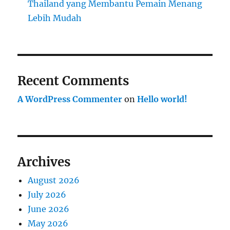
Thailand yang Membantu Pemain Menang
Lebih Mudah
Recent Comments
A WordPress Commenter
on
Hello world!
Archives
August 2026
July 2026
June 2026
May 2026