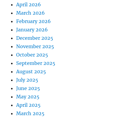
April 2026
March 2026
February 2026
January 2026
December 2025
November 2025
October 2025
September 2025
August 2025
July 2025
June 2025
May 2025
April 2025
March 2025