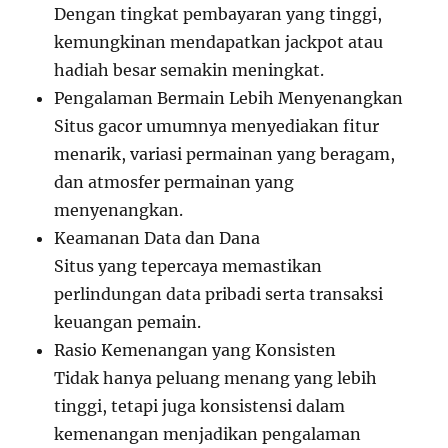
Dengan tingkat pembayaran yang tinggi,
kemungkinan mendapatkan jackpot atau
hadiah besar semakin meningkat.
Pengalaman Bermain Lebih Menyenangkan
Situs gacor umumnya menyediakan fitur
menarik, variasi permainan yang beragam,
dan atmosfer permainan yang
menyenangkan.
Keamanan Data dan Dana
Situs yang tepercaya memastikan
perlindungan data pribadi serta transaksi
keuangan pemain.
Rasio Kemenangan yang Konsisten
Tidak hanya peluang menang yang lebih
tinggi, tetapi juga konsistensi dalam
kemenangan menjadikan pengalaman