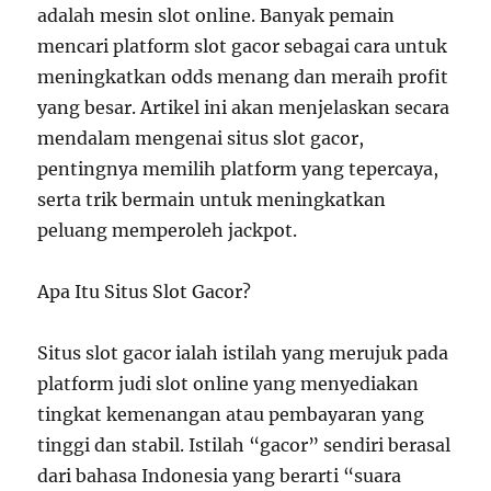
adalah mesin slot online. Banyak pemain
mencari platform slot gacor sebagai cara untuk
meningkatkan odds menang dan meraih profit
yang besar. Artikel ini akan menjelaskan secara
mendalam mengenai situs slot gacor,
pentingnya memilih platform yang tepercaya,
serta trik bermain untuk meningkatkan
peluang memperoleh jackpot.
Apa Itu Situs Slot Gacor?
Situs slot gacor ialah istilah yang merujuk pada
platform judi slot online yang menyediakan
tingkat kemenangan atau pembayaran yang
tinggi dan stabil. Istilah “gacor” sendiri berasal
dari bahasa Indonesia yang berarti “suara