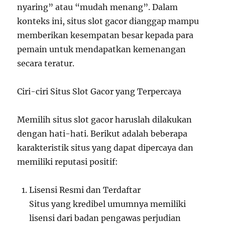
nyaring” atau “mudah menang”. Dalam
konteks ini, situs slot gacor dianggap mampu
memberikan kesempatan besar kepada para
pemain untuk mendapatkan kemenangan
secara teratur.
Ciri-ciri Situs Slot Gacor yang Terpercaya
Memilih situs slot gacor haruslah dilakukan
dengan hati-hati. Berikut adalah beberapa
karakteristik situs yang dapat dipercaya dan
memiliki reputasi positif:
Lisensi Resmi dan Terdaftar
Situs yang kredibel umumnya memiliki
lisensi dari badan pengawas perjudian