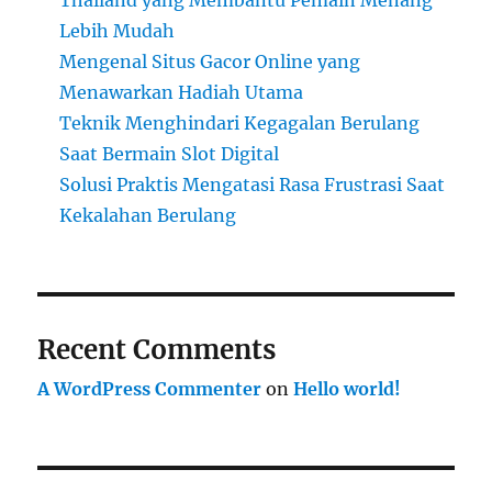
Thailand yang Membantu Pemain Menang
Lebih Mudah
Mengenal Situs Gacor Online yang
Menawarkan Hadiah Utama
Teknik Menghindari Kegagalan Berulang
Saat Bermain Slot Digital
Solusi Praktis Mengatasi Rasa Frustrasi Saat
Kekalahan Berulang
Recent Comments
A WordPress Commenter
on
Hello world!