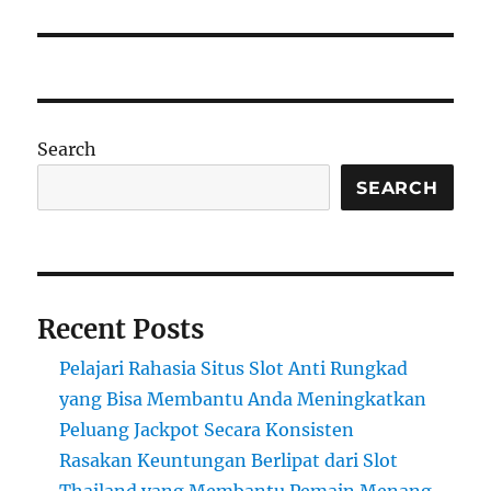
Search
SEARCH
Recent Posts
Pelajari Rahasia Situs Slot Anti Rungkad
yang Bisa Membantu Anda Meningkatkan
Peluang Jackpot Secara Konsisten
Rasakan Keuntungan Berlipat dari Slot