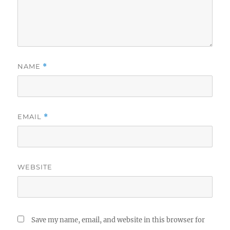
NAME
*
EMAIL
*
WEBSITE
Save my name, email, and website in this browser for