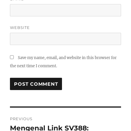
WEBSITE
Save my name, email, and website in this browser for
the next time I comment.
Post
PREVIOUS
navigation
Mengenal Link SV388:
Previous