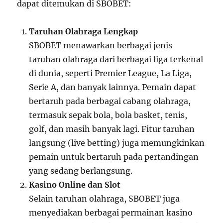
dapat ditemukan di SBOBET:
Taruhan Olahraga Lengkap
SBOBET menawarkan berbagai jenis
taruhan olahraga dari berbagai liga terkenal
di dunia, seperti Premier League, La Liga,
Serie A, dan banyak lainnya. Pemain dapat
bertaruh pada berbagai cabang olahraga,
termasuk sepak bola, bola basket, tenis,
golf, dan masih banyak lagi. Fitur taruhan
langsung (live betting) juga memungkinkan
pemain untuk bertaruh pada pertandingan
yang sedang berlangsung.
Kasino Online dan Slot
Selain taruhan olahraga, SBOBET juga
menyediakan berbagai permainan kasino