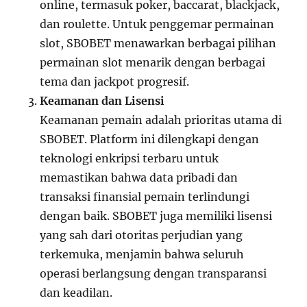
online, termasuk poker, baccarat, blackjack,
dan roulette. Untuk penggemar permainan
slot, SBOBET menawarkan berbagai pilihan
permainan slot menarik dengan berbagai
tema dan jackpot progresif.
Keamanan dan Lisensi
Keamanan pemain adalah prioritas utama di
SBOBET. Platform ini dilengkapi dengan
teknologi enkripsi terbaru untuk
memastikan bahwa data pribadi dan
transaksi finansial pemain terlindungi
dengan baik. SBOBET juga memiliki lisensi
yang sah dari otoritas perjudian yang
terkemuka, menjamin bahwa seluruh
operasi berlangsung dengan transparansi
dan keadilan.