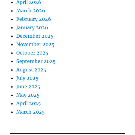
April 2026
March 2026
February 2026
January 2026
December 2025
November 2025
October 2025
September 2025
August 2025
July 2025
June 2025
May 2025
April 2025
March 2025