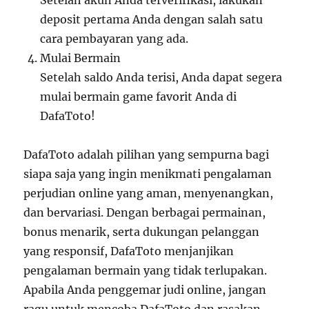
Setelah akun Anda terverifikasi, lakukan
deposit pertama Anda dengan salah satu
cara pembayaran yang ada.
Mulai Bermain
Setelah saldo Anda terisi, Anda dapat segera
mulai bermain game favorit Anda di
DafaToto!
DafaToto adalah pilihan yang sempurna bagi
siapa saja yang ingin menikmati pengalaman
perjudian online yang aman, menyenangkan,
dan bervariasi. Dengan berbagai permainan,
bonus menarik, serta dukungan pelanggan
yang responsif, DafaToto menjanjikan
pengalaman bermain yang tidak terlupakan.
Apabila Anda penggemar judi online, jangan