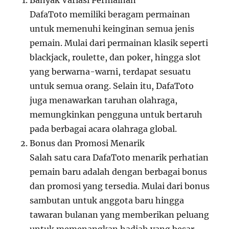
Banyak Variasi Permainan
DafaToto memiliki beragam permainan
untuk memenuhi keinginan semua jenis
pemain. Mulai dari permainan klasik seperti
blackjack, roulette, dan poker, hingga slot
yang berwarna-warni, terdapat sesuatu
untuk semua orang. Selain itu, DafaToto
juga menawarkan taruhan olahraga,
memungkinkan pengguna untuk bertaruh
pada berbagai acara olahraga global.
Bonus dan Promosi Menarik
Salah satu cara DafaToto menarik perhatian
pemain baru adalah dengan berbagai bonus
dan promosi yang tersedia. Mulai dari bonus
sambutan untuk anggota baru hingga
tawaran bulanan yang memberikan peluang