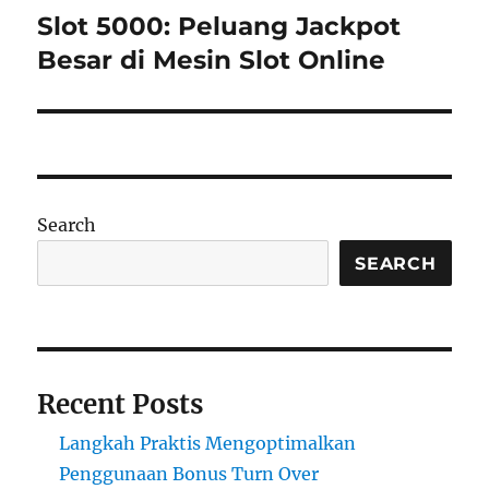
Slot 5000: Peluang Jackpot
Next
post:
Besar di Mesin Slot Online
Search
SEARCH
Recent Posts
Langkah Praktis Mengoptimalkan
Penggunaan Bonus Turn Over