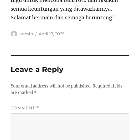
ragu untuk mencoba DafaToto dan rasakan
semua keuntungan yang ditawarkannya.
Selamat bermain dan semoga beruntung!.
Author
Posted
admin
April 17, 2025
on
Leave a Reply
Your email address will not be published.
Required fields
are marked
*
COMMENT
*