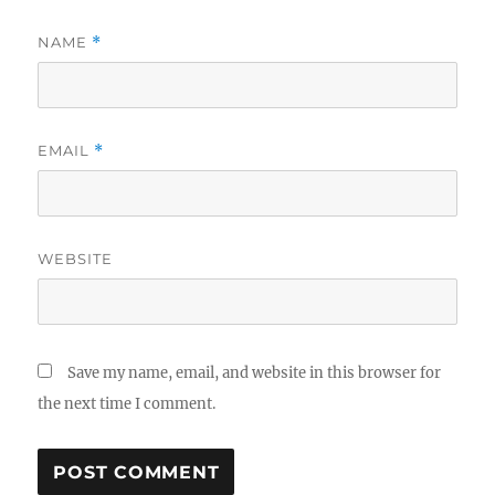
NAME
*
EMAIL
*
WEBSITE
Save my name, email, and website in this browser for
the next time I comment.