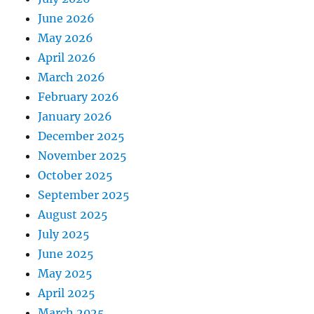
June 2026
May 2026
April 2026
March 2026
February 2026
January 2026
December 2025
November 2025
October 2025
September 2025
August 2025
July 2025
June 2025
May 2025
April 2025
March 2025