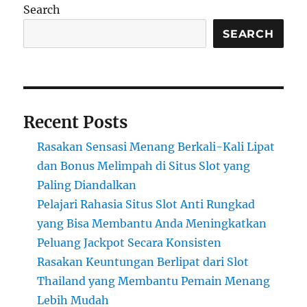
Search
SEARCH
Recent Posts
Rasakan Sensasi Menang Berkali-Kali Lipat
dan Bonus Melimpah di Situs Slot yang
Paling Diandalkan
Pelajari Rahasia Situs Slot Anti Rungkad
yang Bisa Membantu Anda Meningkatkan
Peluang Jackpot Secara Konsisten
Rasakan Keuntungan Berlipat dari Slot
Thailand yang Membantu Pemain Menang
Lebih Mudah