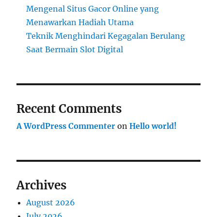
Mengenal Situs Gacor Online yang
Menawarkan Hadiah Utama
Teknik Menghindari Kegagalan Berulang
Saat Bermain Slot Digital
Recent Comments
A WordPress Commenter
on
Hello world!
Archives
August 2026
July 2026