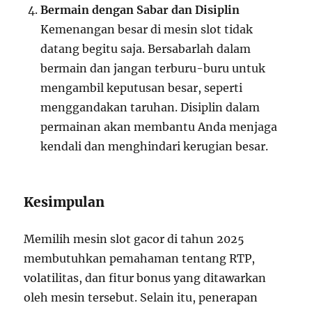
Bermain dengan Sabar dan Disiplin
Kemenangan besar di mesin slot tidak
datang begitu saja. Bersabarlah dalam
bermain dan jangan terburu-buru untuk
mengambil keputusan besar, seperti
menggandakan taruhan. Disiplin dalam
permainan akan membantu Anda menjaga
kendali dan menghindari kerugian besar.
Kesimpulan
Memilih mesin slot gacor di tahun 2025
membutuhkan pemahaman tentang RTP,
volatilitas, dan fitur bonus yang ditawarkan
oleh mesin tersebut. Selain itu, penerapan