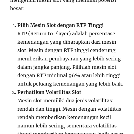
mengenali mesin slot yang memiliki potensi
besar:
Pilih Mesin Slot dengan RTP Tinggi
RTP (Return to Player) adalah persentase
kemenangan yang diharapkan dari mesin
slot. Mesin dengan RTP tinggi cenderung
memberikan pembayaran yang lebih sering
dalam jangka panjang. Pilihlah mesin slot
dengan RTP minimal 96% atau lebih tinggi
untuk peluang kemenangan yang lebih baik.
Perhatikan Volatilitas Slot
Mesin slot memiliki dua jenis volatilitas:
rendah dan tinggi. Mesin dengan volatilitas
rendah memberikan kemenangan kecil
namun lebih sering, sementara volatilitas