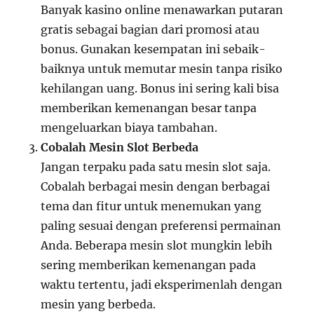
Banyak kasino online menawarkan putaran
gratis sebagai bagian dari promosi atau
bonus. Gunakan kesempatan ini sebaik-
baiknya untuk memutar mesin tanpa risiko
kehilangan uang. Bonus ini sering kali bisa
memberikan kemenangan besar tanpa
mengeluarkan biaya tambahan.
Cobalah Mesin Slot Berbeda
Jangan terpaku pada satu mesin slot saja.
Cobalah berbagai mesin dengan berbagai
tema dan fitur untuk menemukan yang
paling sesuai dengan preferensi permainan
Anda. Beberapa mesin slot mungkin lebih
sering memberikan kemenangan pada
waktu tertentu, jadi eksperimenlah dengan
mesin yang berbeda.