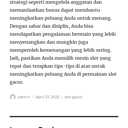
strategi seperti mengelola anggaran dan
memanfaatkan bonus dapat membantu
meningkatkan peluang Anda untuk menang.
Dengan sabar dan disiplin, Anda bisa
mendapatkan pengalaman bermain yang lebih
menyenangkan dan mungkin juga
memperoleh kemenangan yang lebih sering.
Jadi, pastikan Anda memilih mesin slot yang
tepat dan terapkan tips-tips di atas untuk
meningkatkan peluang Anda di permainan slot
gacor.
Author
Posted
Tags
admin
April 27, 2025
slot gacor
on