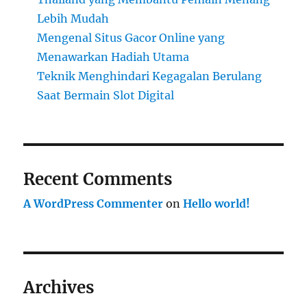
Lebih Mudah
Mengenal Situs Gacor Online yang
Menawarkan Hadiah Utama
Teknik Menghindari Kegagalan Berulang
Saat Bermain Slot Digital
Recent Comments
A WordPress Commenter
on
Hello world!
Archives