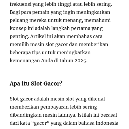
frekuensi yang lebih tinggi atau lebih sering.
Bagi para pemain yang ingin meningkatkan
peluang mereka untuk menang, memahami
konsep ini adalah langkah pertama yang
penting. Artikel ini akan membahas cara
memilih mesin slot gacor dan memberikan
beberapa tips untuk meningkatkan
kemenangan Anda di tahun 2025.
Apa itu Slot Gacor?
Slot gacor adalah mesin slot yang dikenal
memberikan pembayaran lebih sering
dibandingkan mesin lainnya. Istilah ini berasal
dari kata “gacor” yang dalam bahasa Indonesia