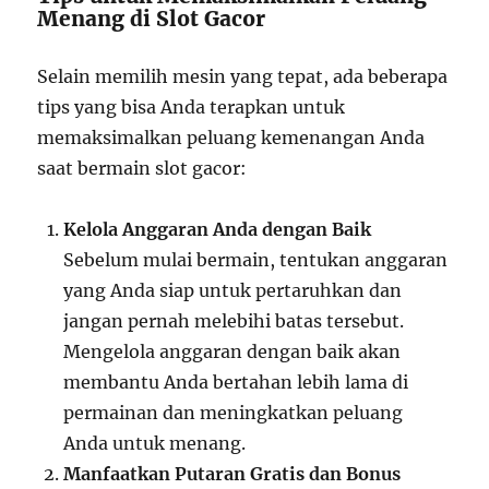
Menang di Slot Gacor
Selain memilih mesin yang tepat, ada beberapa
tips yang bisa Anda terapkan untuk
memaksimalkan peluang kemenangan Anda
saat bermain slot gacor:
Kelola Anggaran Anda dengan Baik
Sebelum mulai bermain, tentukan anggaran
yang Anda siap untuk pertaruhkan dan
jangan pernah melebihi batas tersebut.
Mengelola anggaran dengan baik akan
membantu Anda bertahan lebih lama di
permainan dan meningkatkan peluang
Anda untuk menang.
Manfaatkan Putaran Gratis dan Bonus