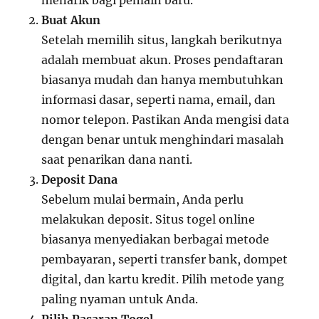
menarik bagi pemain baru.
Buat Akun
Setelah memilih situs, langkah berikutnya
adalah membuat akun. Proses pendaftaran
biasanya mudah dan hanya membutuhkan
informasi dasar, seperti nama, email, dan
nomor telepon. Pastikan Anda mengisi data
dengan benar untuk menghindari masalah
saat penarikan dana nanti.
Deposit Dana
Sebelum mulai bermain, Anda perlu
melakukan deposit. Situs togel online
biasanya menyediakan berbagai metode
pembayaran, seperti transfer bank, dompet
digital, dan kartu kredit. Pilih metode yang
paling nyaman untuk Anda.