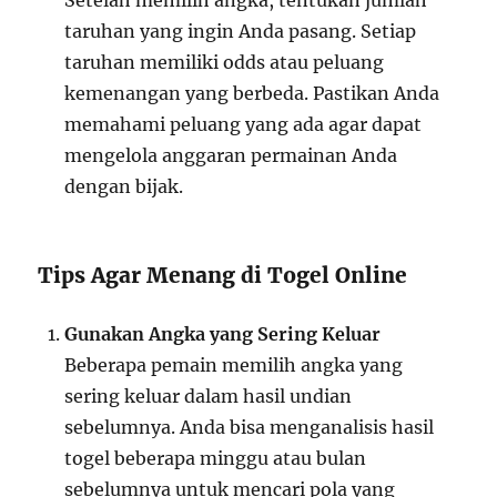
Setelah memilih angka, tentukan jumlah
taruhan yang ingin Anda pasang. Setiap
taruhan memiliki odds atau peluang
kemenangan yang berbeda. Pastikan Anda
memahami peluang yang ada agar dapat
mengelola anggaran permainan Anda
dengan bijak.
Tips Agar Menang di Togel Online
Gunakan Angka yang Sering Keluar
Beberapa pemain memilih angka yang
sering keluar dalam hasil undian
sebelumnya. Anda bisa menganalisis hasil
togel beberapa minggu atau bulan
sebelumnya untuk mencari pola yang