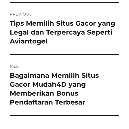
Post
PREVIOUS
navigation
Tips Memilih Situs Gacor yang
Previous
post:
Legal dan Terpercaya Seperti
Aviantogel
NEXT
Bagaimana Memilih Situs
Next
post:
Gacor Mudah4D yang
Memberikan Bonus
Pendaftaran Terbesar