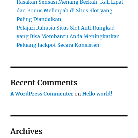
Rasakan Sensasi Menang Berkali-Kali Lipat
dan Bonus Melimpah di Situs Slot yang
Paling Diandalkan
Pelajari Rahasia Situs Slot Anti Rungkad
yang Bisa Membantu Anda Meningkatkan
Peluang Jackpot Secara Konsisten
Recent Comments
A WordPress Commenter
on
Hello world!
Archives