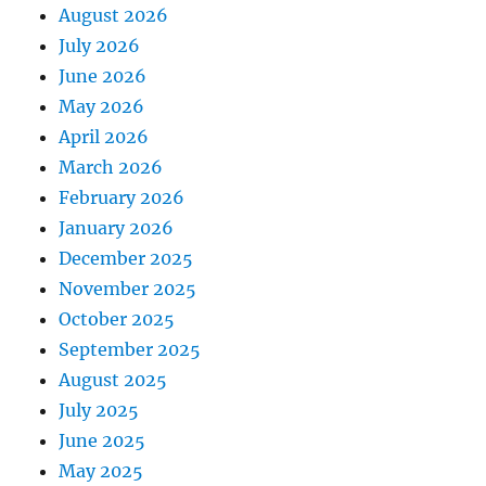
August 2026
July 2026
June 2026
May 2026
April 2026
March 2026
February 2026
January 2026
December 2025
November 2025
October 2025
September 2025
August 2025
July 2025
June 2025
May 2025