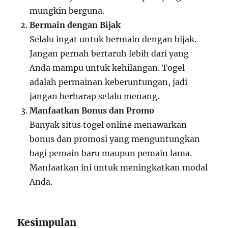
mungkin berguna.
Bermain dengan Bijak
Selalu ingat untuk bermain dengan bijak.
Jangan pernah bertaruh lebih dari yang
Anda mampu untuk kehilangan. Togel
adalah permainan keberuntungan, jadi
jangan berharap selalu menang.
Manfaatkan Bonus dan Promo
Banyak situs togel online menawarkan
bonus dan promosi yang menguntungkan
bagi pemain baru maupun pemain lama.
Manfaatkan ini untuk meningkatkan modal
Anda.
Kesimpulan