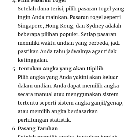
Pilih Pasaran Togel
Setelah dana terisi, pilih pasaran togel yang
ingin Anda mainkan. Pasaran togel seperti
Singapore, Hong Kong, dan Sydney adalah
beberapa pilihan populer. Setiap pasaran
memiliki waktu undian yang berbeda, jadi
pastikan Anda tahu jadwalnya agar tidak
ketinggalan.
Tentukan Angka yang Akan Dipilih
Pilih angka yang Anda yakini akan keluar
dalam undian. Anda dapat memilih angka
secara manual atau menggunakan sistem
tertentu seperti sistem angka ganjil/genap,
atau memilih angka berdasarkan
perhitungan statistik.
Pasang Taruhan