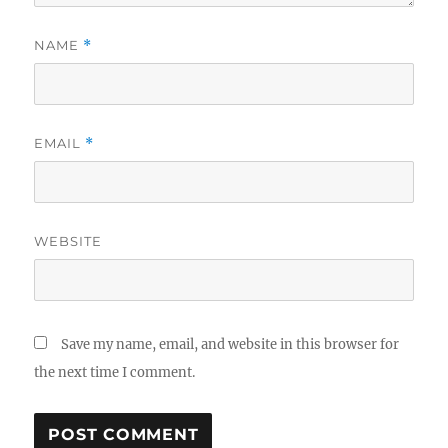
NAME
*
EMAIL
*
WEBSITE
Save my name, email, and website in this browser for
the next time I comment.