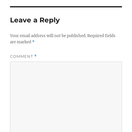
Leave a Reply
Your email address will not be published.
Required fields
are marked
*
COMMENT
*