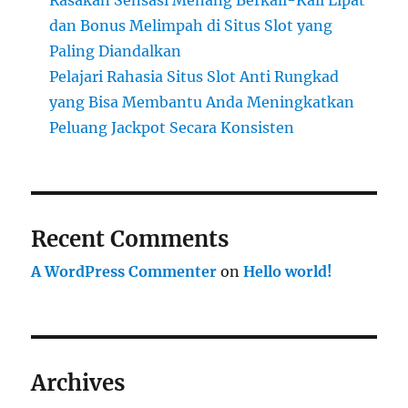
Rasakan Sensasi Menang Berkali-Kali Lipat
dan Bonus Melimpah di Situs Slot yang
Paling Diandalkan
Pelajari Rahasia Situs Slot Anti Rungkad
yang Bisa Membantu Anda Meningkatkan
Peluang Jackpot Secara Konsisten
Recent Comments
A WordPress Commenter
on
Hello world!
Archives