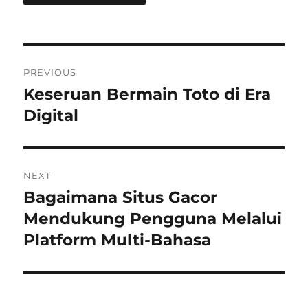
Post
PREVIOUS
navigation
Keseruan Bermain Toto di Era
Previous
post:
Digital
NEXT
Bagaimana Situs Gacor
Next
post:
Mendukung Pengguna Melalui
Platform Multi-Bahasa