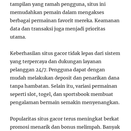
tampilan yang ramah pengguna, situs ini
memudahkan pemain dalam mengakses
berbagai permainan favorit mereka. Keamanan
data dan transaksi juga menjadi prioritas
utama.
Keberhasilan situs gacor tidak lepas dari sistem
yang terpercaya dan dukungan layanan
pelanggan 24/7. Pengguna dapat dengan
mudah melakukan deposit dan penarikan dana
tanpa hambatan. Selain itu, variasi permainan
seperti slot, togel, dan sportsbook membuat
pengalaman bermain semakin menyenangkan.
Popularitas situs gacor terus meningkat berkat
promosi menarik dan bonus melimpah. Banyak