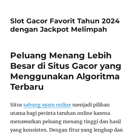
Slot Gacor Favorit Tahun 2024
dengan Jackpot Melimpah
Peluang Menang Lebih
Besar di Situs Gacor yang
Menggunakan Algoritma
Terbaru
Situs
sabung ayam online
menjadi pilihan
utama bagi pecinta taruhan online karena
menawarkan peluang menang tinggi dan hasil
yang konsisten. Dengan fitur yang lengkap dan