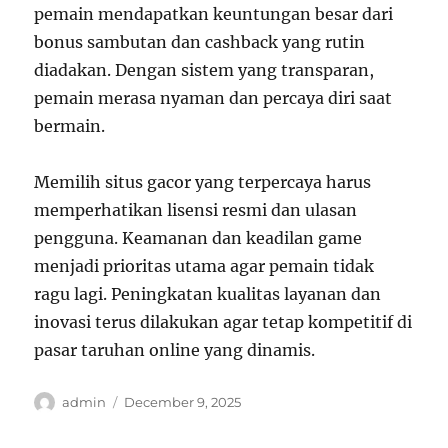
pemain mendapatkan keuntungan besar dari
bonus sambutan dan cashback yang rutin
diadakan. Dengan sistem yang transparan,
pemain merasa nyaman dan percaya diri saat
bermain.
Memilih situs gacor yang terpercaya harus
memperhatikan lisensi resmi dan ulasan
pengguna. Keamanan dan keadilan game
menjadi prioritas utama agar pemain tidak
ragu lagi. Peningkatan kualitas layanan dan
inovasi terus dilakukan agar tetap kompetitif di
pasar taruhan online yang dinamis.
Author
Posted
admin
December 9, 2025
on