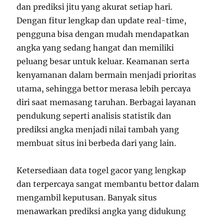
dan prediksi jitu yang akurat setiap hari.
Dengan fitur lengkap dan update real-time,
pengguna bisa dengan mudah mendapatkan
angka yang sedang hangat dan memiliki
peluang besar untuk keluar. Keamanan serta
kenyamanan dalam bermain menjadi prioritas
utama, sehingga bettor merasa lebih percaya
diri saat memasang taruhan. Berbagai layanan
pendukung seperti analisis statistik dan
prediksi angka menjadi nilai tambah yang
membuat situs ini berbeda dari yang lain.
Ketersediaan data togel gacor yang lengkap
dan terpercaya sangat membantu bettor dalam
mengambil keputusan. Banyak situs
menawarkan prediksi angka yang didukung