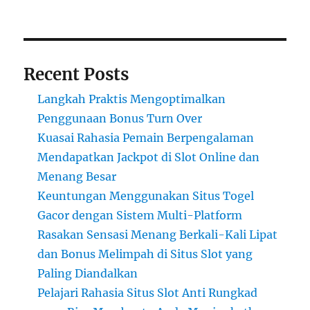
Recent Posts
Langkah Praktis Mengoptimalkan
Penggunaan Bonus Turn Over
Kuasai Rahasia Pemain Berpengalaman
Mendapatkan Jackpot di Slot Online dan
Menang Besar
Keuntungan Menggunakan Situs Togel
Gacor dengan Sistem Multi-Platform
Rasakan Sensasi Menang Berkali-Kali Lipat
dan Bonus Melimpah di Situs Slot yang
Paling Diandalkan
Pelajari Rahasia Situs Slot Anti Rungkad