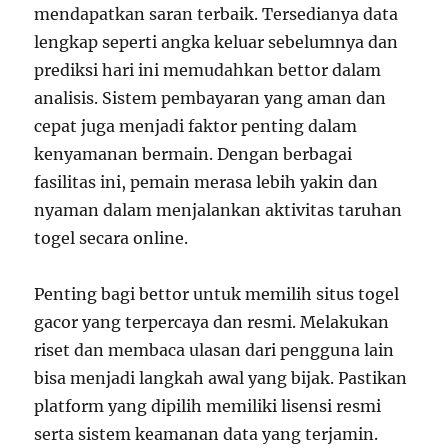
mendapatkan saran terbaik. Tersedianya data
lengkap seperti angka keluar sebelumnya dan
prediksi hari ini memudahkan bettor dalam
analisis. Sistem pembayaran yang aman dan
cepat juga menjadi faktor penting dalam
kenyamanan bermain. Dengan berbagai
fasilitas ini, pemain merasa lebih yakin dan
nyaman dalam menjalankan aktivitas taruhan
togel secara online.
Penting bagi bettor untuk memilih situs togel
gacor yang terpercaya dan resmi. Melakukan
riset dan membaca ulasan dari pengguna lain
bisa menjadi langkah awal yang bijak. Pastikan
platform yang dipilih memiliki lisensi resmi
serta sistem keamanan data yang terjamin.