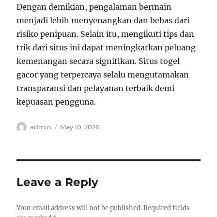
Dengan demikian, pengalaman bermain
menjadi lebih menyenangkan dan bebas dari
risiko penipuan. Selain itu, mengikuti tips dan
trik dari situs ini dapat meningkatkan peluang
kemenangan secara signifikan. Situs togel
gacor yang terpercaya selalu mengutamakan
transparansi dan pelayanan terbaik demi
kepuasan pengguna.
Author
Posted
admin
May 10, 2026
on
Leave a Reply
Your email address will not be published.
Required fields