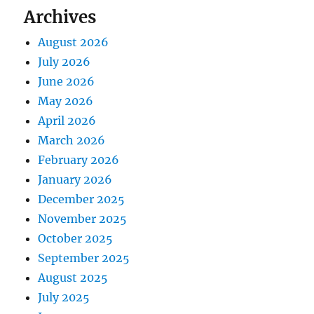
Archives
August 2026
July 2026
June 2026
May 2026
April 2026
March 2026
February 2026
January 2026
December 2025
November 2025
October 2025
September 2025
August 2025
July 2025