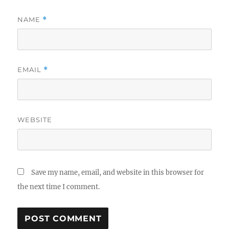
NAME
*
EMAIL
*
WEBSITE
Save my name, email, and website in this browser for
the next time I comment.