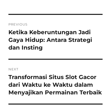
Post
PREVIOUS
navigation
Ketika Keberuntungan Jadi
Previous
post:
Gaya Hidup: Antara Strategi
dan Insting
NEXT
Transformasi Situs Slot Gacor
Next
post:
dari Waktu ke Waktu dalam
Menyajikan Permainan Terbaik