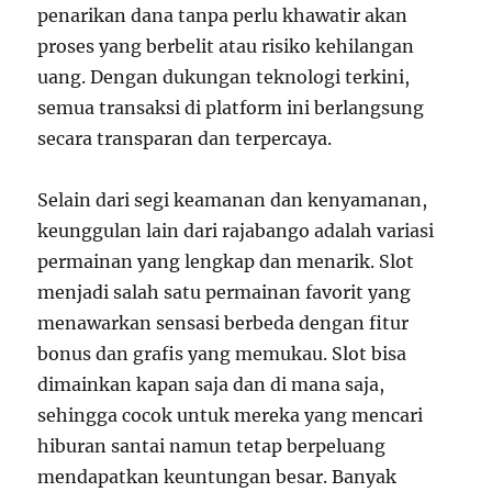
penarikan dana tanpa perlu khawatir akan
proses yang berbelit atau risiko kehilangan
uang. Dengan dukungan teknologi terkini,
semua transaksi di platform ini berlangsung
secara transparan dan terpercaya.
Selain dari segi keamanan dan kenyamanan,
keunggulan lain dari rajabango adalah variasi
permainan yang lengkap dan menarik. Slot
menjadi salah satu permainan favorit yang
menawarkan sensasi berbeda dengan fitur
bonus dan grafis yang memukau. Slot bisa
dimainkan kapan saja dan di mana saja,
sehingga cocok untuk mereka yang mencari
hiburan santai namun tetap berpeluang
mendapatkan keuntungan besar. Banyak