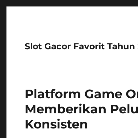
Slot Gacor Favorit Tahu
Platform Game On
Memberikan Pelua
Konsisten