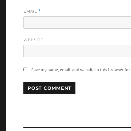
EMAIL
*
WEBSITE
Save my name, email, and website in this browser for