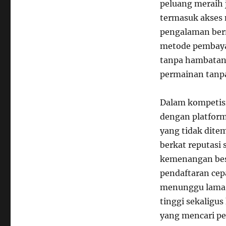
peluang meraih 
termasuk akses
pengalaman ber
metode pembaya
tanpa hambatan
permainan tanpa
Dalam kompetisi
dengan platform 
yang tidak dite
berkat reputasi
kemenangan besa
pendaftaran cepa
menunggu lama.
tinggi sekaligu
yang mencari p