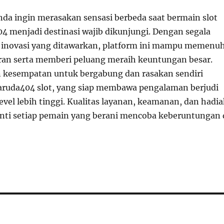
Anda ingin merasakan sensasi berbeda saat bermain slot
04 menjadi destinasi wajib dikunjungi. Dengan segala
 inovasi yang ditawarkan, platform ini mampu memenuh
an serta memberi peluang meraih keuntungan besar.
 kesempatan untuk bergabung dan rasakan sendiri
garuda404 slot, yang siap membawa pengalaman berjudi
evel lebih tinggi. Kualitas layanan, keamanan, dan hadi
ti setiap pemain yang berani mencoba keberuntungan 