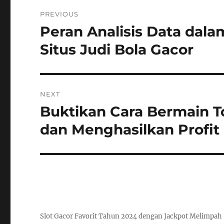
Post
PREVIOUS
navigation
Peran Analisis Data dal
Previous
post:
Situs Judi Bola Gacor
NEXT
Buktikan Cara Bermain To
Next
post:
dan Menghasilkan Profit
Slot Gacor Favorit Tahun 2024 dengan Jackpot Melimpah