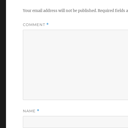
Your email address will not be published.
Required fields
COMMENT
*
NAME
*