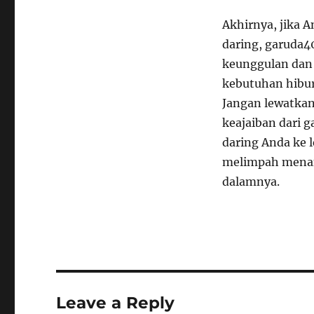
Akhirnya, jika 
daring, garuda4
keunggulan dan
kebutuhan hibur
Jangan lewatkan
keajaiban dari 
daring Anda ke l
melimpah menan
dalamnya.
Leave a Reply