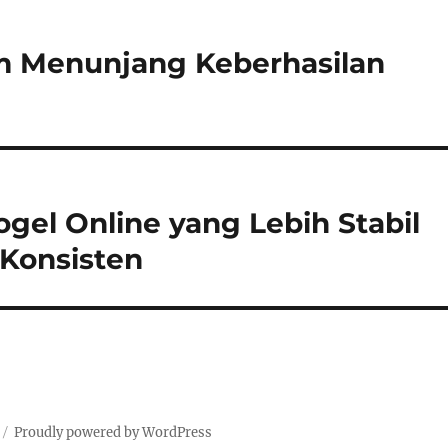
am Menunjang Keberhasilan
gel Online yang Lebih Stabil
 Konsisten
Proudly powered by WordPress