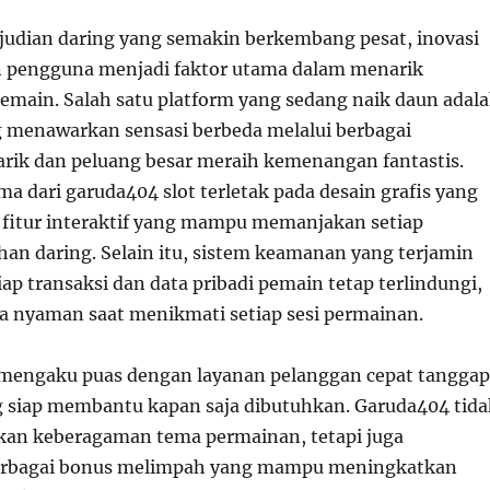
judian daring yang semakin berkembang pesat, inovasi
 pengguna menjadi faktor utama dalam menarik
pemain. Salah satu platform yang sedang naik daun adal
 menawarkan sensasi berbeda melalui berbagai
ik dan peluang besar meraih kemenangan fantastis.
a dari garuda404 slot terletak pada desain grafis yang
fitur interaktif yang mampu memanjakan setiap
an daring. Selain itu, sistem keamanan yang terjamin
p transaksi dan data pribadi pemain tetap terlindungi,
 nyaman saat menikmati setiap sesi permainan.
mengaku puas dengan layanan pelanggan cepat tanggap
 siap membantu kapan saja dibutuhkan. Garuda404 tida
an keberagaman tema permainan, tetapi juga
rbagai bonus melimpah yang mampu meningkatkan