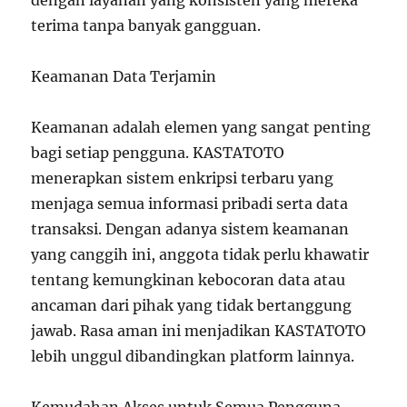
dengan layanan yang konsisten yang mereka
terima tanpa banyak gangguan.
Keamanan Data Terjamin
Keamanan adalah elemen yang sangat penting
bagi setiap pengguna. KASTATOTO
menerapkan sistem enkripsi terbaru yang
menjaga semua informasi pribadi serta data
transaksi. Dengan adanya sistem keamanan
yang canggih ini, anggota tidak perlu khawatir
tentang kemungkinan kebocoran data atau
ancaman dari pihak yang tidak bertanggung
jawab. Rasa aman ini menjadikan KASTATOTO
lebih unggul dibandingkan platform lainnya.