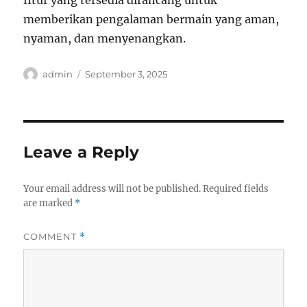
fitur yang tersedia dirancang untuk
memberikan pengalaman bermain yang aman,
nyaman, dan menyenangkan.
Author
Posted
admin
September 3, 2025
on
Leave a Reply
Your email address will not be published.
Required fields
are marked
*
COMMENT
*