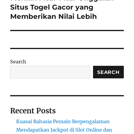
post:
Situs Togel Gacor yang
Memberikan Nilai Lebih
Search
SEARCH
Recent Posts
Kuasai Rahasia Pemain Berpengalaman
Mendapatkan Jackpot di Slot Online dan