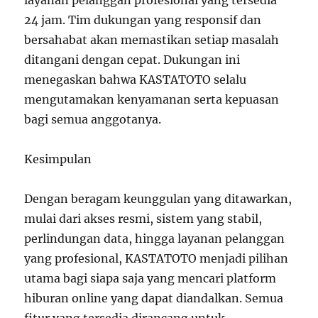
layanan pelanggan profesional yang tersedia
24 jam. Tim dukungan yang responsif dan
bersahabat akan memastikan setiap masalah
ditangani dengan cepat. Dukungan ini
menegaskan bahwa KASTATOTO selalu
mengutamakan kenyamanan serta kepuasan
bagi semua anggotanya.
Kesimpulan
Dengan beragam keunggulan yang ditawarkan,
mulai dari akses resmi, sistem yang stabil,
perlindungan data, hingga layanan pelanggan
yang profesional, KASTATOTO menjadi pilihan
utama bagi siapa saja yang mencari platform
hiburan online yang dapat diandalkan. Semua