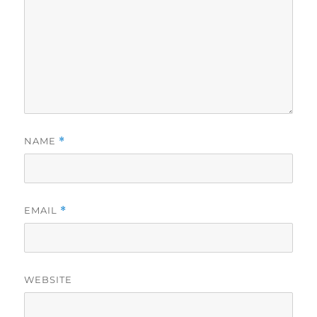
NAME
*
EMAIL
*
WEBSITE