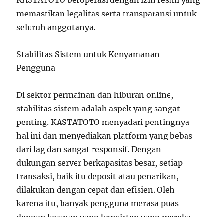
KASTATOTO beroperasi dengan izin resmi yang
memastikan legalitas serta transparansi untuk
seluruh anggotanya.
Stabilitas Sistem untuk Kenyamanan
Pengguna
Di sektor permainan dan hiburan online,
stabilitas sistem adalah aspek yang sangat
penting. KASTATOTO menyadari pentingnya
hal ini dan menyediakan platform yang bebas
dari lag dan sangat responsif. Dengan
dukungan server berkapasitas besar, setiap
transaksi, baik itu deposit atau penarikan,
dilakukan dengan cepat dan efisien. Oleh
karena itu, banyak pengguna merasa puas