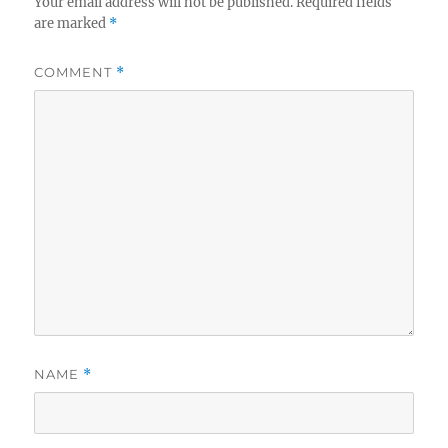
Your email address will not be published.
Required fields
are marked
*
COMMENT
*
NAME
*