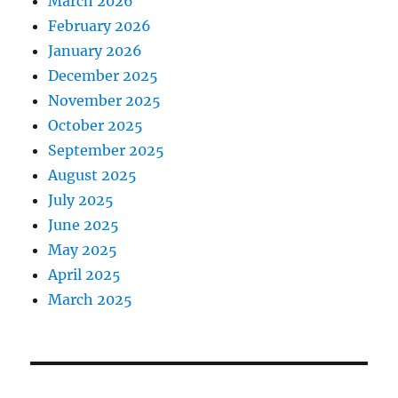
March 2026
February 2026
January 2026
December 2025
November 2025
October 2025
September 2025
August 2025
July 2025
June 2025
May 2025
April 2025
March 2025