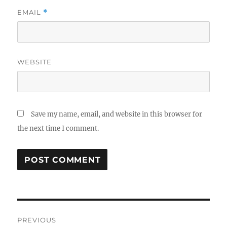
EMAIL
*
WEBSITE
Save my name, email, and website in this browser for
the next time I comment.
Post
PREVIOUS