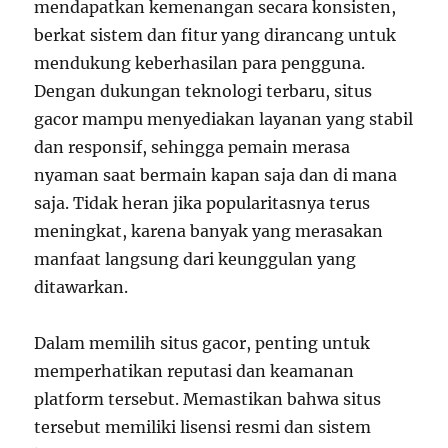
mendapatkan kemenangan secara konsisten,
berkat sistem dan fitur yang dirancang untuk
mendukung keberhasilan para pengguna.
Dengan dukungan teknologi terbaru, situs
gacor mampu menyediakan layanan yang stabil
dan responsif, sehingga pemain merasa
nyaman saat bermain kapan saja dan di mana
saja. Tidak heran jika popularitasnya terus
meningkat, karena banyak yang merasakan
manfaat langsung dari keunggulan yang
ditawarkan.
Dalam memilih situs gacor, penting untuk
memperhatikan reputasi dan keamanan
platform tersebut. Memastikan bahwa situs
tersebut memiliki lisensi resmi dan sistem