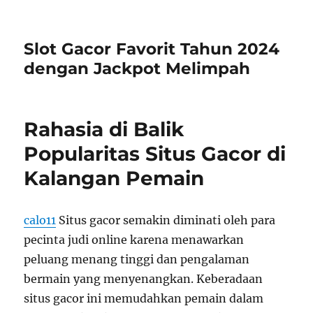
Slot Gacor Favorit Tahun 2024
dengan Jackpot Melimpah
Rahasia di Balik
Popularitas Situs Gacor di
Kalangan Pemain
calo11
Situs gacor semakin diminati oleh para
pecinta judi online karena menawarkan
peluang menang tinggi dan pengalaman
bermain yang menyenangkan. Keberadaan
situs gacor ini memudahkan pemain dalam