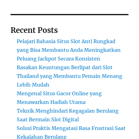
Recent Posts
Pelajari Rahasia Situs Slot Anti Rungkad
yang Bisa Membantu Anda Meningkatkan
Peluang Jackpot Secara Konsisten
Rasakan Keuntungan Berlipat dari Slot
Thailand yang Membantu Pemain Menang
Lebih Mudah
Mengenal Situs Gacor Online yang
Menawarkan Hadiah Utama
Teknik Menghindari Kegagalan Berulang
Saat Bermain Slot Digital
Solusi Praktis Mengatasi Rasa Frustrasi Saat
Kekalahan Berulang