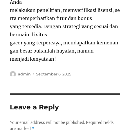
Anda
melakukan penelitian, memverifikasi lisensi, se
rta memperhatikan fitur dan bonus
yang tersedia. Dengan strategi yang sesuai dan
bermain di situs
gacor yang terpercaya, mendapatkan kemenan
gan besar bukanlah hayalan, namun
menjadi kenyataan!
Author
Posted
admin
September 6, 2025
on
Leave a Reply
Your email address will not be published.
Required fields
are marked
*