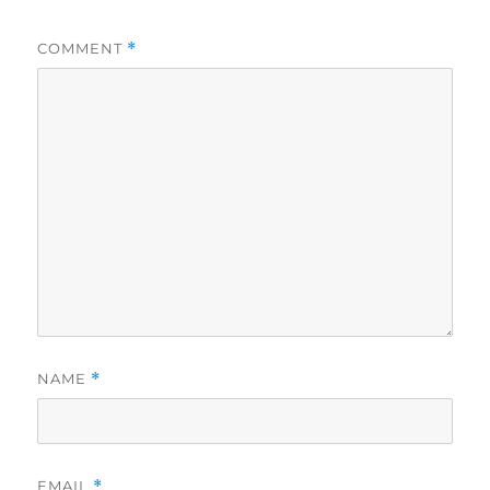
COMMENT
*
NAME
*
EMAIL
*