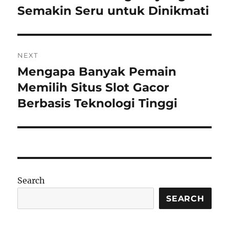
post:
Semakin Seru untuk Dinikmati
NEXT
Mengapa Banyak Pemain
Next
post:
Memilih Situs Slot Gacor
Berbasis Teknologi Tinggi
Search
SEARCH