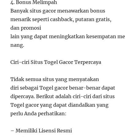
4. Bonus Melimpah
Banyak situs gacor menawarkan bonus
menarik seperti cashback, putaran gratis,
dan promosi
lain yang dapat meningkatkan kesempatan me
nang.
Ciri-ciri Situs Togel Gacor Terpercaya
Tidak semua situs yang menyatakan
diri sebagai Togel gacor benar-benar dapat
dipercaya. Berikut adalah ciri-ciri dari situs
Togel gacor yang dapat diandalkan yang
perlu Anda perhatikan:
– Memiliki Lisensi Resmi