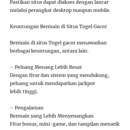
Pastikan situs dapat diakses dengan lancar
melalui perangkat desktop maupun mobile.
Keuntungan Bermain di Situs Togel Gacor
Bermain di situs Togel gacor menawarkan
berbagai keuntungan, antara lain:
– Peluang Menang Lebih Besar
Dengan fitur dan sistem yang mendukung,
peluang untuk mendapatkan jackpot
lebih tinggi.
– Pengalaman
Bermain yang Lebih Menyenangkan
Fitur bonus, mini-game, dan tampilan menarik