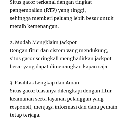
Situs gacor terkenal dengan tingkat
pengembalian (RTP) yang tinggi,
sehingga memberi peluang lebih besar untuk
meraih kemenangan.
2. Mudah Mengklaim Jackpot
Dengan fitur dan sistem yang mendukung,
situs gacor seringkali menghadirkan jackpot
besar yang dapat dimenangkan kapan saja.
3. Fasilitas Lengkap dan Aman
Situs gacor biasanya dilengkapi dengan fitur
keamanan serta layanan pelanggan yang
responsif, menjaga informasi dan dana pemain
tetap terjaga.