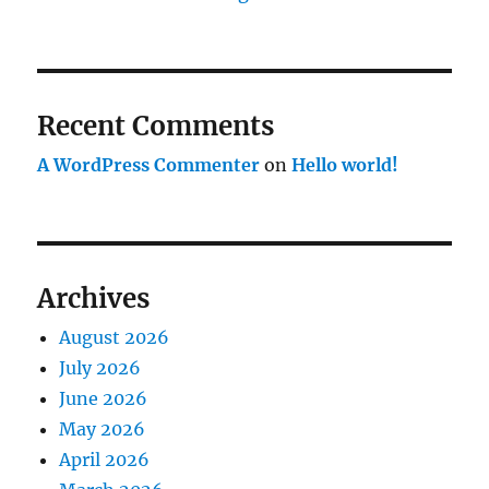
Recent Comments
A WordPress Commenter
on
Hello world!
Archives
August 2026
July 2026
June 2026
May 2026
April 2026