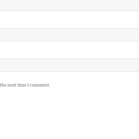
 the next time I comment.