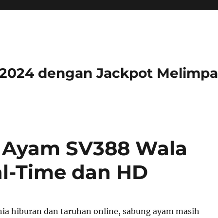
n 2024 dengan Jackpot Melimp
 Ayam SV388 Wala
al-Time dan HD
ia hiburan dan taruhan online, sabung ayam masih