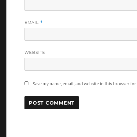
EMAIL
*
WEBSITE
Save my name, email, and website in this browser for