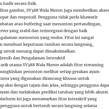
 hadir secara fisik.
litas gambar, SV388 Wala Meron juga memberikan akse
epat dan responsif. Pengguna tidak perlu khawatir
mbatan atau buffering saat menonton pertandingan,
rver yang stabil dan terintegrasi dengan baik
galaman menonton yang mulus. Fitur ini sangat
 membuat keputusan taruhan secara langsung,
ng untuk menang dapat dimaksimalkan.
 Jernih dan Pengalaman Interaktif
 tarik utama SV388 Wala Meron adalah fitur streaming
mungkinkan penonton melihat setiap gerakan ayam
Kamera yang digunakan dirancang khusus untuk
p aksi dengan tajam dan jelas, sehingga pengguna dapa
 ayam dan melakukan prediksi taruhan yang lebih akurat
platform ini juga menawarkan fitur interaktif yang
engguna untuk bertaruh secara langsung selama