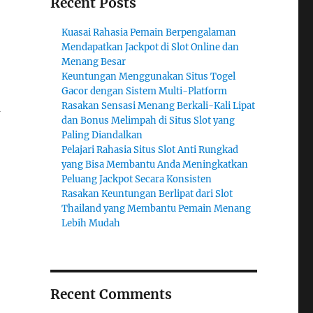
Recent Posts
Kuasai Rahasia Pemain Berpengalaman
Mendapatkan Jackpot di Slot Online dan
Menang Besar
Keuntungan Menggunakan Situs Togel
Gacor dengan Sistem Multi-Platform
Rasakan Sensasi Menang Berkali-Kali Lipat
a
dan Bonus Melimpah di Situs Slot yang
Paling Diandalkan
Pelajari Rahasia Situs Slot Anti Rungkad
yang Bisa Membantu Anda Meningkatkan
Peluang Jackpot Secara Konsisten
Rasakan Keuntungan Berlipat dari Slot
Thailand yang Membantu Pemain Menang
Lebih Mudah
Recent Comments