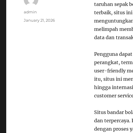
taruhan sepak b
Author
admin
terbaik, situs 
Posted
January 21, 2026
menguntungkan. 
on
melimpah membu
data dan transak
Pengguna dapat 
perangkat, ter
user-friendly m
itu, situs ini m
hingga interna
customer servic
Situs bandar bo
dan terpercaya.
dengan proses y