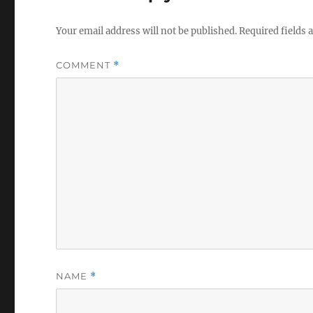
Your email address will not be published.
Required fields
COMMENT
*
NAME
*