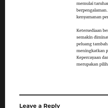
memulai taruha
berpengalaman
kenyamanan pe
Ketersediaan be
semakin diminat
peluang tambah
meningkatkan p
Kepercayaan dan 
merupakan pilih
Leave a Reply