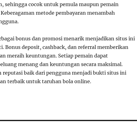
n, sehingga cocok untuk pemula maupun pemain
. Keberagaman metode pembayaran menambah
ngguna.
rbagai bonus dan promosi menarik menjadikan situs ini
i. Bonus deposit, cashback, dan referral memberikan
an meraih keuntungan. Setiap pemain dapat
eluang menang dan keuntungan secara maksimal.
reputasi baik dari pengguna menjadi bukti situs ini
an terbaik untuk taruhan bola online.