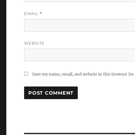
EMAIL
*
WEBSITE
Save my name, email, and website in this browser for