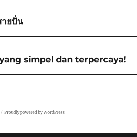
ายปั่น
 yang simpel dan terpercaya!
Proudly powered by WordPress