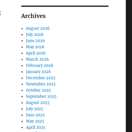
g
Archives
August 2026
July 2026
June 2026
May 2026
April 2026
March 2026
February 2026
January 2026
December 2025
November 2025
October 2025
September 2025
August 2025
July 2025
June 2025
May 2025
April 2025