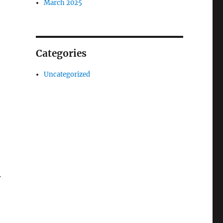
March 2025
Categories
Uncategorized
.