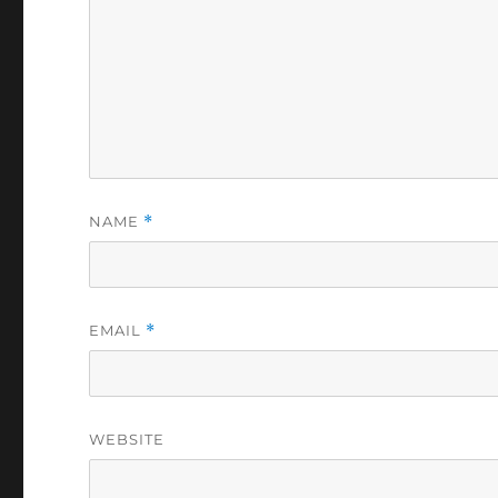
NAME
*
EMAIL
*
WEBSITE