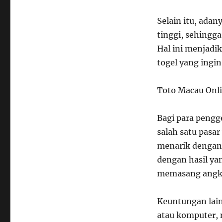
Selain itu, ada
tinggi, sehingg
Hal ini menjadik
togel yang ingi
Toto Macau Onli
Bagi para pengg
salah satu pasa
menarik dengan 
dengan hasil y
memasang angka
Keuntungan lain
atau komputer, 