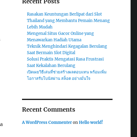
Recent Posts
Rasakan Keuntungan Berlipat dari Slot
Thailand yang Membantu Pemain Menang
Lebih Mudah
Mengenal Situs Gacor Online yang
n
Menawarkan Hadiah Utama
Teknik Menghindari Kegagalan Berulang
Saat Bermain Slot Digital
Solusi Praktis Mengatasi Rasa Frustrasi
Saat Kekalahan Berulang
เปิดเผยวิธีเล่นที่ช่วยสร้างผลตอบแทน พร้อมเพิ่ม
โอกาสรับโบนัสผ่าน สล็อต อย่างมั่นใจ
Recent Comments
A WordPress Commenter
on
Hello world!
na