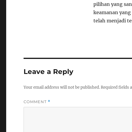
pilihan yang san
keamanan yang t
telah menjadi t
Leave a Reply
Your email address will not be published.
Required fields
COMMENT
*