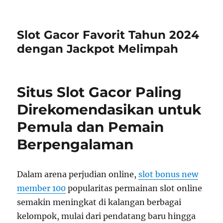
Slot Gacor Favorit Tahun 2024
dengan Jackpot Melimpah
Situs Slot Gacor Paling
Direkomendasikan untuk
Pemula dan Pemain
Berpengalaman
Dalam arena perjudian online,
slot bonus new
member 100
popularitas permainan slot online
semakin meningkat di kalangan berbagai
kelompok, mulai dari pendatang baru hingga