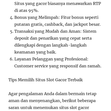
Situs yang gacor biasanya menawarkan RTP
di atas 95%.
Bonus yang Melimpah: Fitur bonus seperti
putaran gratis, cashback, dan jackpot besar.
Transaksi yang Mudah dan Aman: Sistem
deposit dan penarikan yang cepat serta
dilengkapi dengan langkah-langkah
keamanan yang baik.
Layanan Pelanggan yang Profesional:
Customer service yang responsif dan ramah.
Tips Memilih Situs Slot Gacor Terbaik
Agar pengalaman Anda dalam bermain tetap
aman dan menyenangkan, berikut beberapa
saran untuk menemukan situs slot gacor