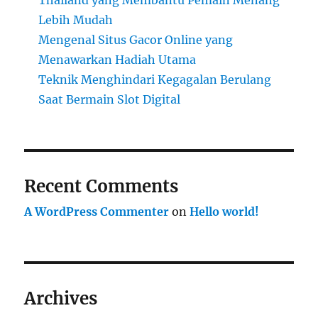
Thailand yang Membantu Pemain Menang
Lebih Mudah
Mengenal Situs Gacor Online yang
Menawarkan Hadiah Utama
Teknik Menghindari Kegagalan Berulang
Saat Bermain Slot Digital
Recent Comments
A WordPress Commenter
on
Hello world!
Archives