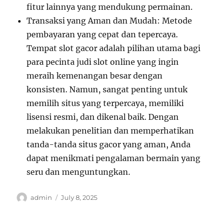
fitur lainnya yang mendukung permainan.
Transaksi yang Aman dan Mudah: Metode
pembayaran yang cepat dan tepercaya.
Tempat slot gacor adalah pilihan utama bagi
para pecinta judi slot online yang ingin
meraih kemenangan besar dengan
konsisten. Namun, sangat penting untuk
memilih situs yang terpercaya, memiliki
lisensi resmi, dan dikenal baik. Dengan
melakukan penelitian dan memperhatikan
tanda-tanda situs gacor yang aman, Anda
dapat menikmati pengalaman bermain yang
seru dan menguntungkan.
Author
Posted
admin
July 8, 2025
on