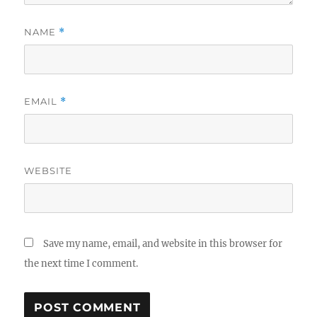
NAME
*
EMAIL
*
WEBSITE
Save my name, email, and website in this browser for
the next time I comment.