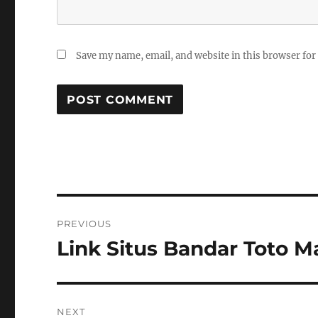
Save my name, email, and website in this browser for
Post
PREVIOUS
navigation
Link Situs Bandar Toto 
Previous
post:
NEXT