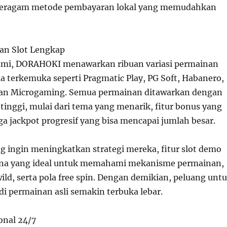
beragam metode pembayaran lokal yang memudahkan
an Slot Lengkap
esmi, DORAHOKI menawarkan ribuan variasi permainan
ia terkemuka seperti Pragmatic Play, PG Soft, Habanero,
dan Microgaming. Semua permainan ditawarkan dengan
 tinggi, mulai dari tema yang menarik, fitur bonus yang
a jackpot progresif yang bisa mencapai jumlah besar.
g ingin meningkatkan strategi mereka, fitur slot demo
na yang ideal untuk memahami mekanisme permainan,
wild, serta pola free spin. Dengan demikian, peluang unt
i permainan asli semakin terbuka lebar.
onal 24/7