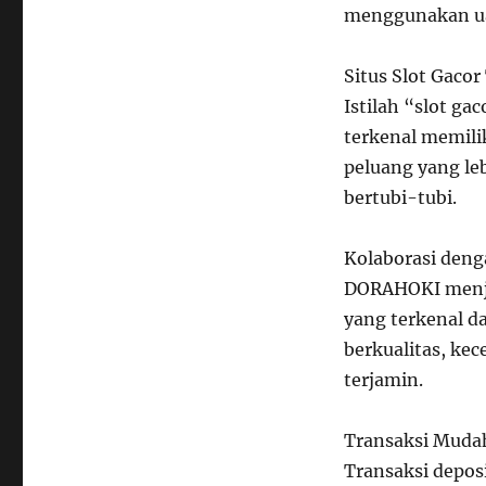
menggunakan ua
Situs Slot Gacor
Istilah “slot g
terkenal memili
peluang yang l
bertubi-tubi.
Kolaborasi deng
DORAHOKI menja
yang terkenal d
berkualitas, ke
terjamin.
Transaksi Muda
Transaksi depos