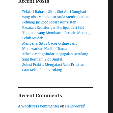
Recent Posts
Pelajari Rahasia Situs Slot Anti Rungkad
yang Bisa Membantu Anda Meningkatkan
Peluang Jackpot Secara Konsisten
Rasakan Keuntungan Berlipat dari Slot
Thailand yang Membantu Pemain Menang
Lebih Mudah
Mengenal Situs Gacor Online yang
Menawarkan Hadiah Utama
Teknik Menghindari Kegagalan Berulang
Saat Bermain Slot Digital
Solusi Praktis Mengatasi Rasa Frustrasi
Saat Kekalahan Berulang
Recent Comments
A WordPress Commenter
on
Hello world!