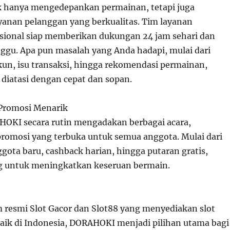
 hanya mengedepankan permainan, tetapi juga
anan pelanggan yang berkualitas. Tim layanan
sional siap memberikan dukungan 24 jam sehari dan
nggu. Apa pun masalah yang Anda hadapi, mulai dari
kun, isu transaksi, hingga rekomendasi permainan,
diatasi dengan cepat dan sopan.
Promosi Menarik
AHOKI secara rutin mengadakan berbagai acara,
romosi yang terbuka untuk semua anggota. Mulai dari
gota baru, cashback harian, hingga putaran gratis,
g untuk meningkatkan keseruan bermain.
m resmi Slot Gacor dan Slot88 yang menyediakan slot
aik di Indonesia, DORAHOKI menjadi pilihan utama bagi