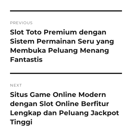
Post
PREVIOUS
navigation
Slot Toto Premium dengan
Previous
post:
Sistem Permainan Seru yang
Membuka Peluang Menang
Fantastis
NEXT
Situs Game Online Modern
Next
post:
dengan Slot Online Berfitur
Lengkap dan Peluang Jackpot
Tinggi