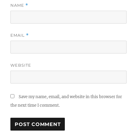
NAME
*
EMAIL
*
WEBSITE
Save my name, email, and website in this browser for
the next time I comment.