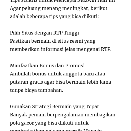
Tips Praktis untuk Mencapai Maxwin Hari Ini
Agar peluang menang meningkat, berikut
adalah beberapa tips yang bisa diikuti:
Pilih Situs dengan RTP Tinggi
Pastikan bermain di situs resmi yang
memberikan informasi jelas mengenai RTP.
Manfaatkan Bonus dan Promosi
Ambillah bonus untuk anggota baru atau
putaran gratis agar bisa bermain lebih lama
tanpa biaya tambahan.
Gunakan Strategi Bermain yang Tepat
Banyak pemain berpengalaman membagikan
pola gacor yang bisa diikuti untuk