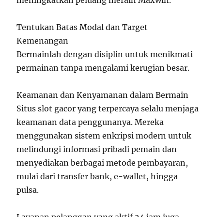
meningkatkan peluang meraih Maxwin.
Tentukan Batas Modal dan Target
Kemenangan
Bermainlah dengan disiplin untuk menikmati
permainan tanpa mengalami kerugian besar.
Keamanan dan Kenyamanan dalam Bermain
Situs slot gacor yang terpercaya selalu menjaga
keamanan data penggunanya. Mereka
menggunakan sistem enkripsi modern untuk
melindungi informasi pribadi pemain dan
menyediakan berbagai metode pembayaran,
mulai dari transfer bank, e-wallet, hingga
pulsa.