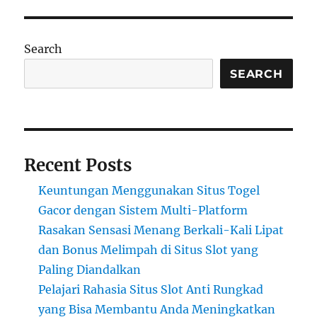
Search
SEARCH
Recent Posts
Keuntungan Menggunakan Situs Togel
Gacor dengan Sistem Multi-Platform
Rasakan Sensasi Menang Berkali-Kali Lipat
dan Bonus Melimpah di Situs Slot yang
Paling Diandalkan
Pelajari Rahasia Situs Slot Anti Rungkad
yang Bisa Membantu Anda Meningkatkan