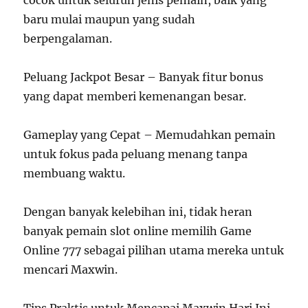
cocok untuk seluruh jenis pemain, baik yang
baru mulai maupun yang sudah
berpengalaman.
Peluang Jackpot Besar – Banyak fitur bonus
yang dapat memberi kemenangan besar.
Gameplay yang Cepat – Memudahkan pemain
untuk fokus pada peluang menang tanpa
membuang waktu.
Dengan banyak kelebihan ini, tidak heran
banyak pemain slot online memilih Game
Online 777 sebagai pilihan utama mereka untuk
mencari Maxwin.