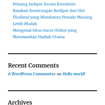
Peluang Jackpot Secara Konsisten
Rasakan Keuntungan Berlipat dari Slot
Thailand yang Membantu Pemain Menang
Lebih Mudah
Mengenal Situs Gacor Online yang
Menawarkan Hadiah Utama
Recent Comments
A WordPress Commenter
on
Hello world!
Archives