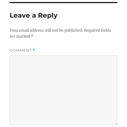
Leave a Reply
Your email address will not be published.
Required fields
are marked
*
COMMENT
*