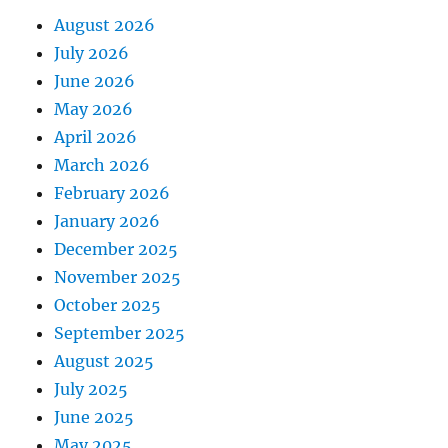
August 2026
July 2026
June 2026
May 2026
April 2026
March 2026
February 2026
January 2026
December 2025
November 2025
October 2025
September 2025
August 2025
July 2025
June 2025
May 2025