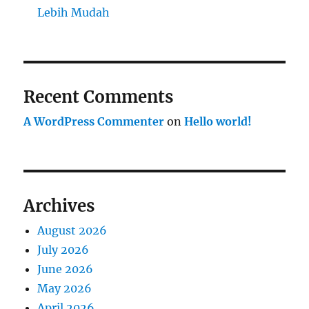
Lebih Mudah
Recent Comments
A WordPress Commenter
on
Hello world!
Archives
August 2026
July 2026
June 2026
May 2026
April 2026