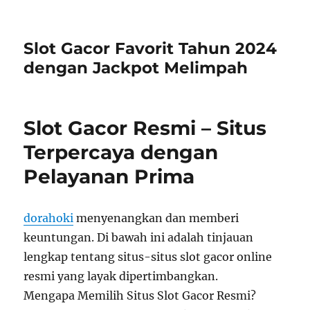
Slot Gacor Favorit Tahun 2024
dengan Jackpot Melimpah
Slot Gacor Resmi – Situs
Terpercaya dengan
Pelayanan Prima
dorahoki
menyenangkan dan memberi
keuntungan. Di bawah ini adalah tinjauan
lengkap tentang situs-situs slot gacor online
resmi yang layak dipertimbangkan.
Mengapa Memilih Situs Slot Gacor Resmi?