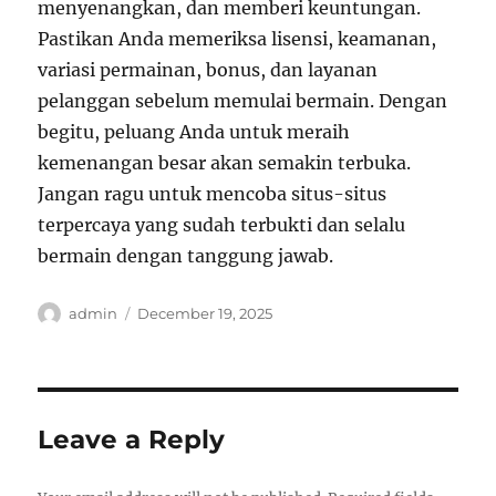
menyenangkan, dan memberi keuntungan.
Pastikan Anda memeriksa lisensi, keamanan,
variasi permainan, bonus, dan layanan
pelanggan sebelum memulai bermain. Dengan
begitu, peluang Anda untuk meraih
kemenangan besar akan semakin terbuka.
Jangan ragu untuk mencoba situs-situs
terpercaya yang sudah terbukti dan selalu
bermain dengan tanggung jawab.
Author
Posted
admin
December 19, 2025
on
Leave a Reply