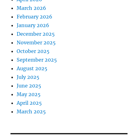
March 2026
February 2026
January 2026
December 2025
November 2025
October 2025
September 2025
August 2025
July 2025
June 2025
May 2025
April 2025
March 2025