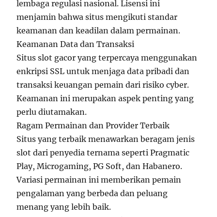
lembaga regulasi nasional. Lisensi ini
menjamin bahwa situs mengikuti standar
keamanan dan keadilan dalam permainan.
Keamanan Data dan Transaksi
Situs slot gacor yang terpercaya menggunakan
enkripsi SSL untuk menjaga data pribadi dan
transaksi keuangan pemain dari risiko cyber.
Keamanan ini merupakan aspek penting yang
perlu diutamakan.
Ragam Permainan dan Provider Terbaik
Situs yang terbaik menawarkan beragam jenis
slot dari penyedia ternama seperti Pragmatic
Play, Microgaming, PG Soft, dan Habanero.
Variasi permainan ini memberikan pemain
pengalaman yang berbeda dan peluang
menang yang lebih baik.