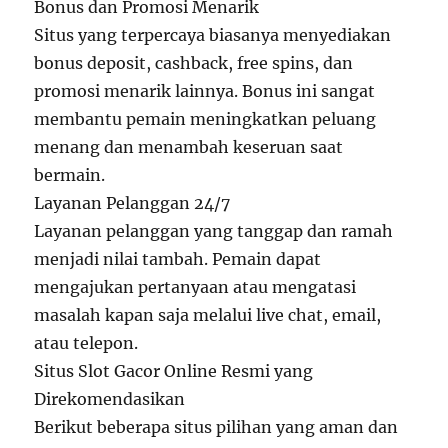
Bonus dan Promosi Menarik
Situs yang terpercaya biasanya menyediakan
bonus deposit, cashback, free spins, dan
promosi menarik lainnya. Bonus ini sangat
membantu pemain meningkatkan peluang
menang dan menambah keseruan saat
bermain.
Layanan Pelanggan 24/7
Layanan pelanggan yang tanggap dan ramah
menjadi nilai tambah. Pemain dapat
mengajukan pertanyaan atau mengatasi
masalah kapan saja melalui live chat, email,
atau telepon.
Situs Slot Gacor Online Resmi yang
Direkomendasikan
Berikut beberapa situs pilihan yang aman dan