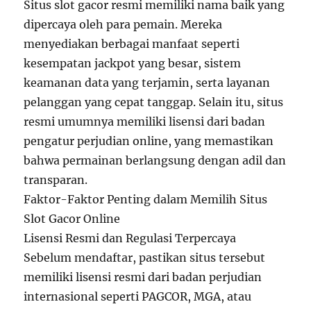
Situs slot gacor resmi memiliki nama baik yang
dipercaya oleh para pemain. Mereka
menyediakan berbagai manfaat seperti
kesempatan jackpot yang besar, sistem
keamanan data yang terjamin, serta layanan
pelanggan yang cepat tanggap. Selain itu, situs
resmi umumnya memiliki lisensi dari badan
pengatur perjudian online, yang memastikan
bahwa permainan berlangsung dengan adil dan
transparan.
Faktor-Faktor Penting dalam Memilih Situs
Slot Gacor Online
Lisensi Resmi dan Regulasi Terpercaya
Sebelum mendaftar, pastikan situs tersebut
memiliki lisensi resmi dari badan perjudian
internasional seperti PAGCOR, MGA, atau