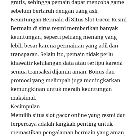
gratis, sehingga pemain dapat mencoba game
sebelum bertaruh dengan uang asli.
Keuntungan Bermain di Situs Slot Gacor Resmi
Bermain di situs resmi memberikan banyak
keuntungan, seperti peluang menang yang
lebih besar karena permainan yang adil dan
transparan. Selain itu, pemain tidak perlu
khawatir kehilangan data atau tertipu karena
semua transaksi dijamin aman. Bonus dan
promosi yang melimpah juga meningkatkan
kemungkinan untuk meraih keuntungan
maksimal.
Kesimpulan
Memilih situs slot gacor online yang resmi dan
terpercaya adalah langkah penting untuk
memastikan pengalaman bermain yang aman,