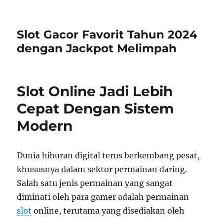
Slot Gacor Favorit Tahun 2024
dengan Jackpot Melimpah
Slot Online Jadi Lebih
Cepat Dengan Sistem
Modern
Dunia hiburan digital terus berkembang pesat,
khususnya dalam sektor permainan daring.
Salah satu jenis permainan yang sangat
diminati oleh para gamer adalah permainan
slot
online, terutama yang disediakan oleh