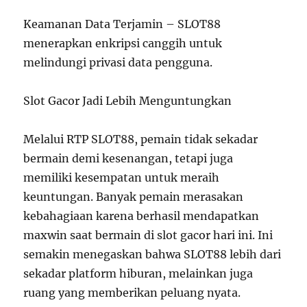
Keamanan Data Terjamin – SLOT88
menerapkan enkripsi canggih untuk
melindungi privasi data pengguna.
Slot Gacor Jadi Lebih Menguntungkan
Melalui RTP SLOT88, pemain tidak sekadar
bermain demi kesenangan, tetapi juga
memiliki kesempatan untuk meraih
keuntungan. Banyak pemain merasakan
kebahagiaan karena berhasil mendapatkan
maxwin saat bermain di slot gacor hari ini. Ini
semakin menegaskan bahwa SLOT88 lebih dari
sekadar platform hiburan, melainkan juga
ruang yang memberikan peluang nyata.