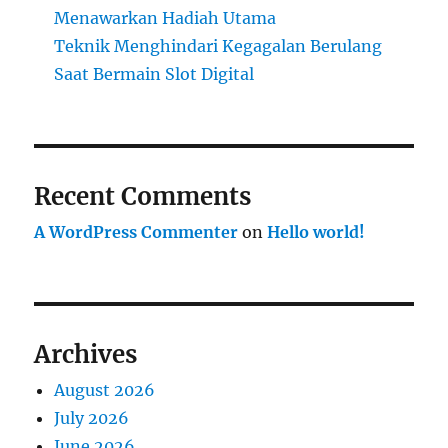
Menawarkan Hadiah Utama
Teknik Menghindari Kegagalan Berulang
Saat Bermain Slot Digital
Recent Comments
A WordPress Commenter
on
Hello world!
Archives
August 2026
July 2026
June 2026