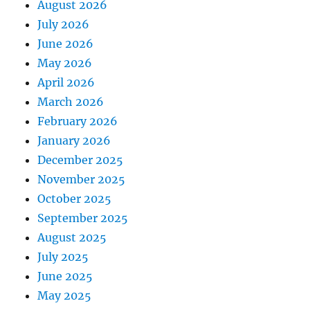
August 2026
July 2026
June 2026
May 2026
April 2026
March 2026
February 2026
January 2026
December 2025
November 2025
October 2025
September 2025
August 2025
July 2025
June 2025
May 2025