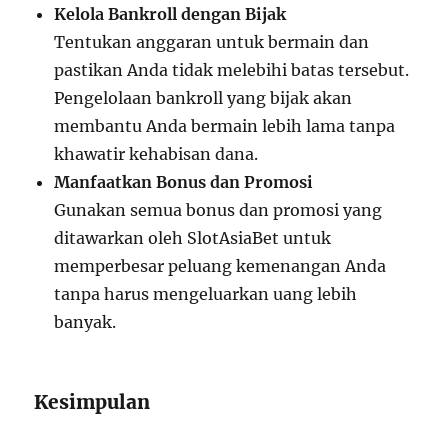
Kelola Bankroll dengan Bijak
Tentukan anggaran untuk bermain dan
pastikan Anda tidak melebihi batas tersebut.
Pengelolaan bankroll yang bijak akan
membantu Anda bermain lebih lama tanpa
khawatir kehabisan dana.
Manfaatkan Bonus dan Promosi
Gunakan semua bonus dan promosi yang
ditawarkan oleh SlotAsiaBet untuk
memperbesar peluang kemenangan Anda
tanpa harus mengeluarkan uang lebih
banyak.
Kesimpulan