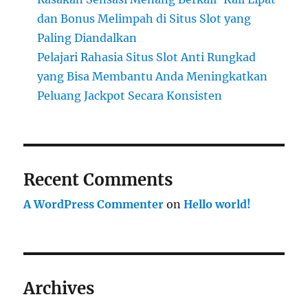
dan Bonus Melimpah di Situs Slot yang
Paling Diandalkan
Pelajari Rahasia Situs Slot Anti Rungkad
yang Bisa Membantu Anda Meningkatkan
Peluang Jackpot Secara Konsisten
Recent Comments
A WordPress Commenter
on
Hello world!
Archives