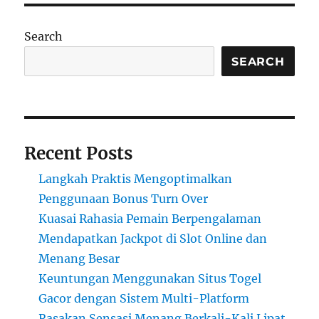
Search
SEARCH
Recent Posts
Langkah Praktis Mengoptimalkan
Penggunaan Bonus Turn Over
Kuasai Rahasia Pemain Berpengalaman
Mendapatkan Jackpot di Slot Online dan
Menang Besar
Keuntungan Menggunakan Situs Togel
Gacor dengan Sistem Multi-Platform
Rasakan Sensasi Menang Berkali-Kali Lipat