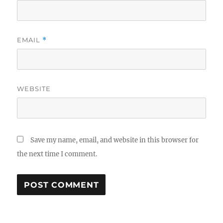
EMAIL
*
WEBSITE
Save my name, email, and website in this browser for
the next time I comment.