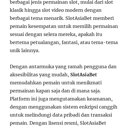
berbagai jenis permainan slot, mulai dari slot
klasik hingga slot video modern dengan
berbagai tema menarik. SlotAsiaBet memberi
pemain kesempatan untuk memilih permainan
sesuai dengan selera mereka, apakah itu
bertema petualangan, fantasi, atau tema-tema
unik lainnya.
Dengan antarmuka yang ramah pengguna dan
aksesibilitas yang mudah,
SlotAsiaBet
memudahkan pemain untuk menikmati
permainan kapan saja dan di mana saja.
Platform ini juga mengutamakan keamanan,
dengan menggunakan sistem enkripsi canggih
untuk melindungi data pribadi dan transaksi
pemain. Dengan lisensi resmi, SlotAsiaBet