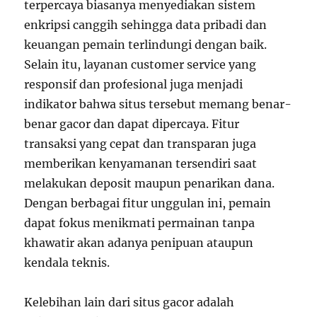
terpercaya biasanya menyediakan sistem
enkripsi canggih sehingga data pribadi dan
keuangan pemain terlindungi dengan baik.
Selain itu, layanan customer service yang
responsif dan profesional juga menjadi
indikator bahwa situs tersebut memang benar-
benar gacor dan dapat dipercaya. Fitur
transaksi yang cepat dan transparan juga
memberikan kenyamanan tersendiri saat
melakukan deposit maupun penarikan dana.
Dengan berbagai fitur unggulan ini, pemain
dapat fokus menikmati permainan tanpa
khawatir akan adanya penipuan ataupun
kendala teknis.
Kelebihan lain dari situs gacor adalah