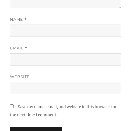
NAME
*
EMAIL
*
WEBSITE
Save my name, email, and website in this browser for
the next time I comment.