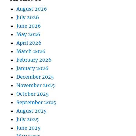
August 2026
July 2026
June 2026
May 2026
April 2026
March 2026
February 2026
January 2026
December 2025
November 2025
October 2025
September 2025
August 2025
July 2025
June 2025