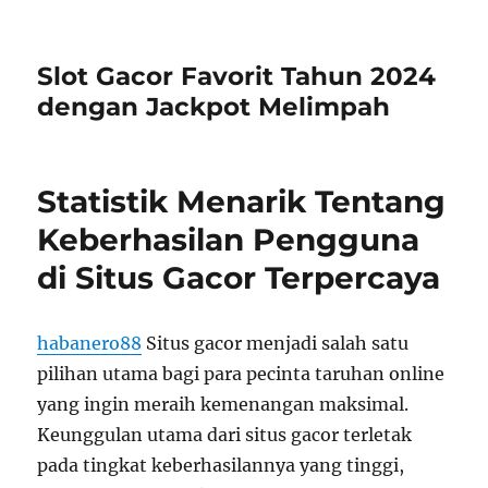
Slot Gacor Favorit Tahun 2024
dengan Jackpot Melimpah
Statistik Menarik Tentang
Keberhasilan Pengguna
di Situs Gacor Terpercaya
habanero88
Situs gacor menjadi salah satu
pilihan utama bagi para pecinta taruhan online
yang ingin meraih kemenangan maksimal.
Keunggulan utama dari situs gacor terletak
pada tingkat keberhasilannya yang tinggi,