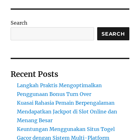
Search
SEARCH
Recent Posts
Langkah Praktis Mengoptimalkan
Penggunaan Bonus Turn Over
Kuasai Rahasia Pemain Berpengalaman
Mendapatkan Jackpot di Slot Online dan
Menang Besar
Keuntungan Menggunakan Situs Togel
Gacor dengan Sistem Multi-Platform