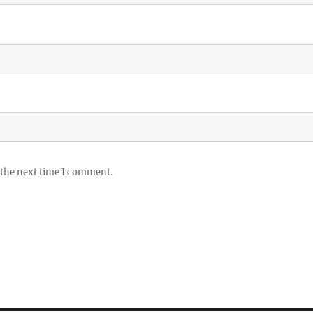
 the next time I comment.