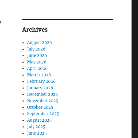
n
Archives
August 2026
July 2026
June 2026
May 2026
April 2026
March 2026
February 2026
January 2026
December 2025
November 2025
October 2025
September 2025
August 2025
July 2025
June 2025