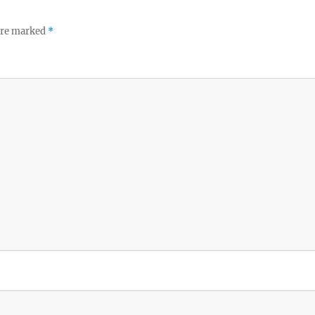
 are marked
*