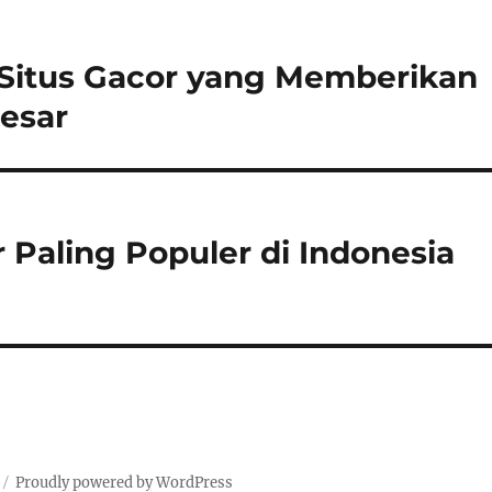
 Situs Gacor yang Memberikan
esar
 Paling Populer di Indonesia
Proudly powered by WordPress