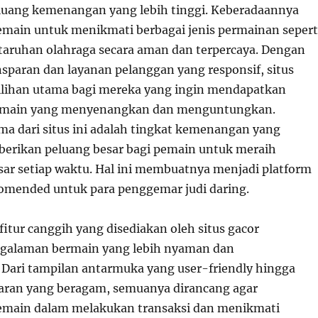
uang kemenangan yang lebih tinggi. Keberadaannya
ain untuk menikmati berbagai jenis permainan sepert
n taruhan olahraga secara aman dan terpercaya. Dengan
nsparan dan layanan pelanggan yang responsif, situs
ilihan utama bagi mereka yang ingin mendapatkan
rmain yang menyenangkan dan menguntungkan.
a dari situs ini adalah tingkat kemenangan yang
erikan peluang besar bagi pemain untuk meraih
r setiap waktu. Hal ini membuatnya menjadi platform
omended untuk para penggemar judi daring.
r-fitur canggih yang disediakan oleh situs gacor
alaman bermain yang lebih nyaman dan
ari tampilan antarmuka yang user-friendly hingga
ran yang beragam, semuanya dirancang agar
ain dalam melakukan transaksi dan menikmati