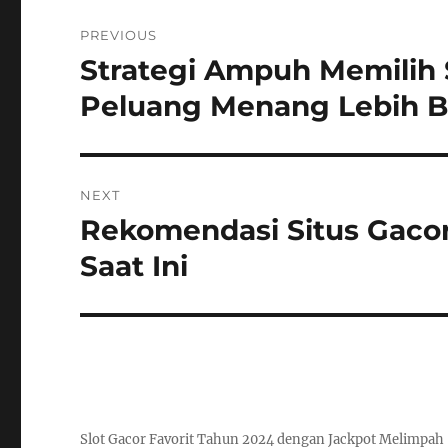
Post
PREVIOUS
navigation
Strategi Ampuh Memilih
Previous
post:
Peluang Menang Lebih B
NEXT
Rekomendasi Situs Gacor
Next
post:
Saat Ini
Slot Gacor Favorit Tahun 2024 dengan Jackpot Melimpah