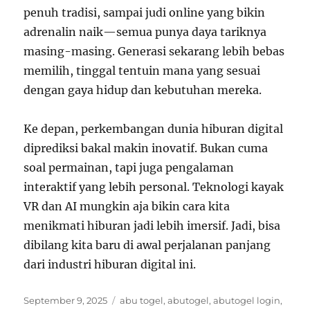
penuh tradisi, sampai judi online yang bikin
adrenalin naik—semua punya daya tariknya
masing-masing. Generasi sekarang lebih bebas
memilih, tinggal tentuin mana yang sesuai
dengan gaya hidup dan kebutuhan mereka.
Ke depan, perkembangan dunia hiburan digital
diprediksi bakal makin inovatif. Bukan cuma
soal permainan, tapi juga pengalaman
interaktif yang lebih personal. Teknologi kayak
VR dan AI mungkin aja bikin cara kita
menikmati hiburan jadi lebih imersif. Jadi, bisa
dibilang kita baru di awal perjalanan panjang
dari industri hiburan digital ini.
Posted
Tags
September 9, 2025
abu togel
,
abutogel
,
abutogel login
,