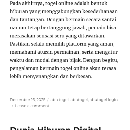
Pada akhirnya, togel online adalah bentuk
hiburan yang menggabungkan kesederhanaan
dan tantangan. Dengan bermain secara santai
namun tetap bertanggung jawab, pemain bisa
merasakan sensasi seru yang ditawarkan.
Pastikan selalu memilih platform yang aman,
memahami aturan permainan, serta mengatur
waktu dan modal dengan bijak. Dengan begitu,
pengalaman bermain togel online akan terasa
lebih menyenangkan dan berkesan.
Posted
Tags
December 16, 2025
abu togel
,
abutogel
,
abutogel login
on
on
Leave a comment
Sensasi
Seru
Bermain
Togel