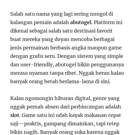
Salah satu nama yang lagi sering nongol di
kalangan pemain adalah
abutogel
. Platform ini
dikenal sebagai salah satu destinasi favorit
buat mereka yang doyan mencoba berbagai
jenis permainan berbasis angka maupun game
dengan grafis seru. Dengan sistem yang simple
dan user-friendly, abutogel bikin penggunanya
merasa nyaman tanpa ribet. Nggak heran kalau
banyak orang betah berlama-lama di sini.
Kalau ngomongin hiburan digital, genre yang
nggak pernah absen dari perbincangan adalah
slot
. Game satu ini udah kayak makanan cepat
saji—praktis, gampang dimainkan, tapi tetep
bikin nagih. Banyak orang suka karena nggak