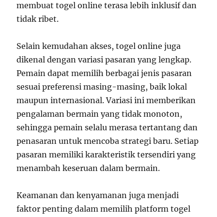
membuat togel online terasa lebih inklusif dan
tidak ribet.
Selain kemudahan akses, togel online juga
dikenal dengan variasi pasaran yang lengkap.
Pemain dapat memilih berbagai jenis pasaran
sesuai preferensi masing-masing, baik lokal
maupun internasional. Variasi ini memberikan
pengalaman bermain yang tidak monoton,
sehingga pemain selalu merasa tertantang dan
penasaran untuk mencoba strategi baru. Setiap
pasaran memiliki karakteristik tersendiri yang
menambah keseruan dalam bermain.
Keamanan dan kenyamanan juga menjadi
faktor penting dalam memilih platform togel