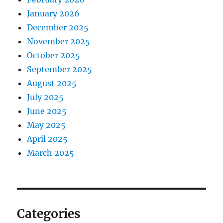
January 2026
December 2025
November 2025
October 2025
September 2025
August 2025
July 2025
June 2025
May 2025
April 2025
March 2025
Categories