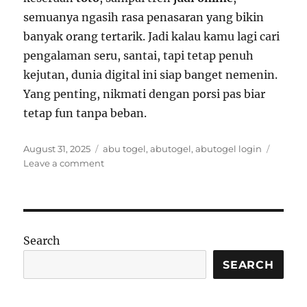
semuanya ngasih rasa penasaran yang bikin
banyak orang tertarik. Jadi kalau kamu lagi cari
pengalaman seru, santai, tapi tetap penuh
kejutan, dunia digital ini siap banget nemenin.
Yang penting, nikmati dengan porsi pas biar
tetap fun tanpa beban.
Posted
Tags
August 31, 2025
abu togel
,
abutogel
,
abutogel login
on
on
Leave a comment
Keseruan
Dunia
Digital
yang
Selalu
Search
Bikin
Penasaran
SEARCH