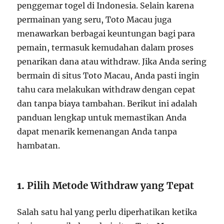
penggemar togel di Indonesia. Selain karena
permainan yang seru, Toto Macau juga
menawarkan berbagai keuntungan bagi para
pemain, termasuk kemudahan dalam proses
penarikan dana atau withdraw. Jika Anda sering
bermain di situs Toto Macau, Anda pasti ingin
tahu cara melakukan withdraw dengan cepat
dan tanpa biaya tambahan. Berikut ini adalah
panduan lengkap untuk memastikan Anda
dapat menarik kemenangan Anda tanpa
hambatan.
1.
Pilih Metode Withdraw yang Tepat
Salah satu hal yang perlu diperhatikan ketika