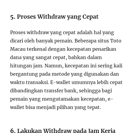
5.
Proses Withdraw yang Cepat
Proses withdraw yang cepat adalah hal yang
dicari oleh banyak pemain. Beberapa situs Toto
Macau terkenal dengan kecepatan penarikan
dana yang sangat cepat, bahkan dalam
hitungan jam. Namun, kecepatan ini sering kali
bergantung pada metode yang digunakan dan
waktu transaksi. E-wallet umumnya lebih cepat
dibandingkan transfer bank, sehingga bagi
pemain yang mengutamakan kecepatan, e-
wallet bisa menjadi pilihan yang tepat.
6.
Lakukan Withdraw pada Jam Kerja