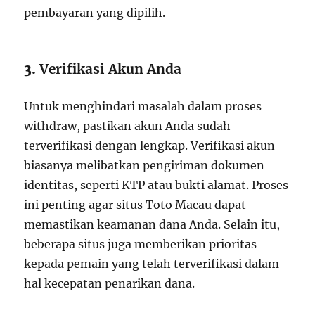
pembayaran yang dipilih.
3.
Verifikasi Akun Anda
Untuk menghindari masalah dalam proses
withdraw, pastikan akun Anda sudah
terverifikasi dengan lengkap. Verifikasi akun
biasanya melibatkan pengiriman dokumen
identitas, seperti KTP atau bukti alamat. Proses
ini penting agar situs Toto Macau dapat
memastikan keamanan dana Anda. Selain itu,
beberapa situs juga memberikan prioritas
kepada pemain yang telah terverifikasi dalam
hal kecepatan penarikan dana.