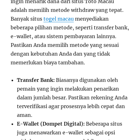
ingin menarik dana dari situs Toto Macau
adalah memilih metode withdraw yang tepat.
Banyak situs
togel macau
menyediakan
beberapa pilihan metode, seperti transfer bank,
e-wallet, atau sistem pembayaran lainnya.
Pastikan Anda memilih metode yang sesuai
dengan kebutuhan Anda dan yang tidak
memerlukan biaya tambahan.
Transfer Bank:
Biasanya digunakan oleh
pemain yang ingin melakukan penarikan
dalam jumlah besar. Pastikan rekening Anda
terverifikasi agar prosesnya lebih cepat dan
aman.
E-Wallet (Dompet Digital):
Beberapa situs
juga menawarkan e-wallet sebagai opsi