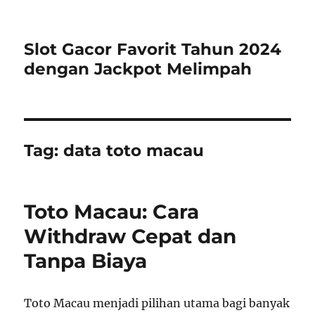
Slot Gacor Favorit Tahun 2024
dengan Jackpot Melimpah
Tag:
data toto macau
Toto Macau: Cara
Withdraw Cepat dan
Tanpa Biaya
Toto Macau menjadi pilihan utama bagi banyak