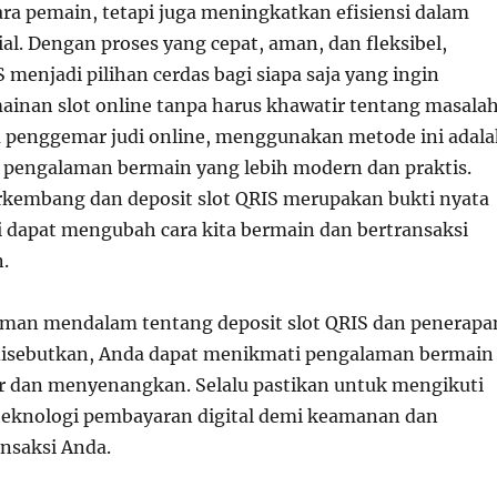
 pemain, tetapi juga meningkatkan efisiensi dalam
ial. Dengan proses yang cepat, aman, dan fleksibel,
S menjadi pilihan cerdas bagi siapa saja yang ingin
inan slot online tanpa harus khawatir tentang masala
ra penggemar judi online, menggunakan metode ini adal
pengalaman bermain yang lebih modern dan praktis.
erkembang dan deposit slot QRIS merupakan bukti nyata
 dapat mengubah cara kita bermain dan bertransaksi
n.
an mendalam tentang deposit slot QRIS dan penerapa
 disebutkan, Anda dapat menikmati pengalaman bermain
ar dan menyenangkan. Selalu pastikan untuk mengikuti
eknologi pembayaran digital demi keamanan dan
nsaksi Anda.