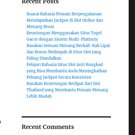
Recent Posts
Kuasai Rahasia Pemain Berpengalaman
Mendapatkan Jackpot di Slot Online dan
Menang Besar
Keuntungan Menggunakan Situs Togel
Gacor dengan Sistem Multi-Platform
Rasakan Sensasi Menang Berkali-Kali Lipat
dan Bonus Melimpah di Situs Slot yang
Paling Diandalkan
Pelajari Rahasia Situs Slot Anti Rungkad
yang Bisa Membantu Anda Meningkatkan
Peluang Jackpot Secara Konsisten
Rasakan Keuntungan Berlipat dari Slot
Thailand yang Membantu Pemain Menang
Lebih Mudah
n
Recent Comments