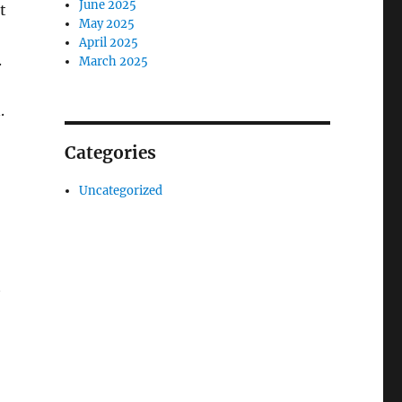
June 2025
t
May 2025
April 2025
.
March 2025
.
Categories
Uncategorized
t