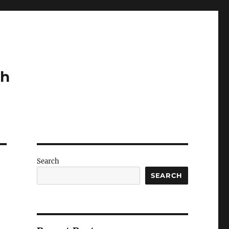
ah
Search
SEARCH