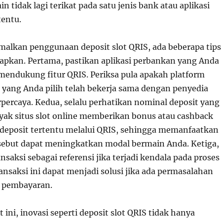
in tidak lagi terikat pada satu jenis bank atau aplikasi
entu.
lkan penggunaan deposit slot QRIS, ada beberapa tips
rapkan. Pertama, pastikan aplikasi perbankan yang Anda
endukung fitur QRIS. Periksa pula apakah platform
e yang Anda pilih telah bekerja sama dengan penyedia
rpercaya. Kedua, selalu perhatikan nominal deposit yang
yak situs slot online memberikan bonus atau cashback
 deposit tertentu melalui QRIS, sehingga memanfaatkan
ebut dapat meningkatkan modal bermain Anda. Ketiga,
nsaksi sebagai referensi jika terjadi kendala pada proses
ransaksi ini dapat menjadi solusi jika ada permasalahan
i pembayaran.
at ini, inovasi seperti deposit slot QRIS tidak hanya