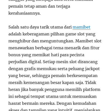
pemain tetap aman dan terjaga
kerahasiaannya.
Salah satu daya tarik utama dari
mamibet
adalah keberagaman pilihan game slot yang
menghibur dan menguntungkan. Mamibet slot
menawarkan berbagai tema menarik dan fitur
bonus yang memikat hati para pecinta
perjudian digital. Setiap mesin slot dirancang
dengan grafis memukau serta peluang jackpot
yang besar, sehingga pemain berkesempatan
meraih kemenangan besar kapan saja. Tidak
heran jika banyak pengguna memilih platform
ini sebagai tempat utama untuk memuaskan
hasrat bermain mereka. Dengan kemudahan
akses dan tampilan yang intuitif, menjalankan