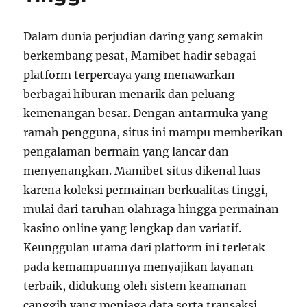
Dalam dunia perjudian daring yang semakin
berkembang pesat, Mamibet hadir sebagai
platform terpercaya yang menawarkan
berbagai hiburan menarik dan peluang
kemenangan besar. Dengan antarmuka yang
ramah pengguna, situs ini mampu memberikan
pengalaman bermain yang lancar dan
menyenangkan. Mamibet situs dikenal luas
karena koleksi permainan berkualitas tinggi,
mulai dari taruhan olahraga hingga permainan
kasino online yang lengkap dan variatif.
Keunggulan utama dari platform ini terletak
pada kemampuannya menyajikan layanan
terbaik, didukung oleh sistem keamanan
canggih yang menjaga data serta transaksi