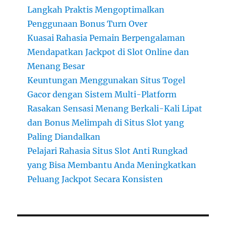
Langkah Praktis Mengoptimalkan
Penggunaan Bonus Turn Over
Kuasai Rahasia Pemain Berpengalaman
Mendapatkan Jackpot di Slot Online dan
Menang Besar
Keuntungan Menggunakan Situs Togel
Gacor dengan Sistem Multi-Platform
Rasakan Sensasi Menang Berkali-Kali Lipat
dan Bonus Melimpah di Situs Slot yang
Paling Diandalkan
Pelajari Rahasia Situs Slot Anti Rungkad
yang Bisa Membantu Anda Meningkatkan
Peluang Jackpot Secara Konsisten