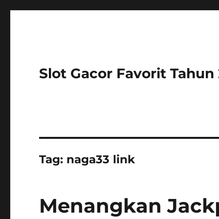
Slot Gacor Favorit Tahu
Tag:
naga33 link
Menangkan Jackp