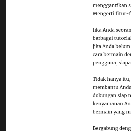
menggantikan s
Mengerti fitur-
Jika Anda seora
berbagai tutor
jika Anda belum
cara bermain d
pengguna, siapa
Tidak hanya itu
membantu Anda 2
dukungan siap m
kenyamanan And
bermain yang m
Bergabung den