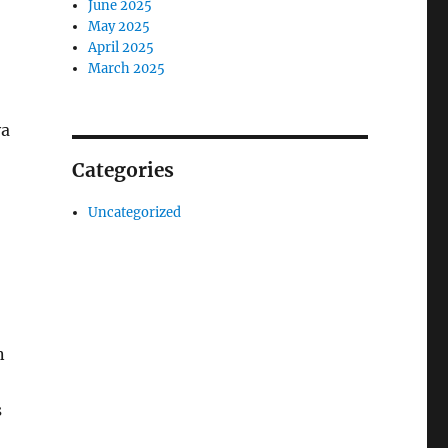
June 2025
May 2025
April 2025
March 2025
ya
Categories
Uncategorized
n
s