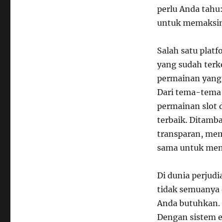
perlu Anda tahu
untuk memaksim
Salah satu plat
yang sudah terke
permainan yang 
Dari tema-tema 
permainan slot 
terbaik. Ditamba
transparan, me
sama untuk men
Di dunia perjudi
tidak semuanya
Anda butuhkan.
Dengan sistem en