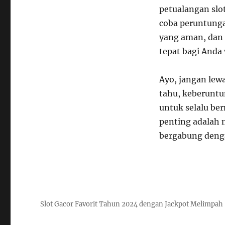
petualangan slot
coba peruntung
yang aman, dan
tepat bagi Anda
Ayo, jangan lew
tahu, keberuntu
untuk selalu ber
penting adalah m
bergabung den
Slot Gacor Favorit Tahun 2024 dengan Jackpot Melimpah