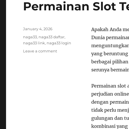
Permainan Slot T
Posted
January 4, 2026
Apakah Anda me
on
Tags
naga33
,
naga33 daftar
,
Dunia permaina
naga33 link
,
naga33 login
menguntungkan, 
on
Leave a comment
yang beruntung
Menangkan
berbagai piliha
Jackpot
Besar
serunya bermain
di
Permainan
Permainan slot a
Slot
Terbaik
perjudian onlin
Sekarang
dengan permain
Juga!
tidak perlu men
gulungan dan t
kombinasi yang 