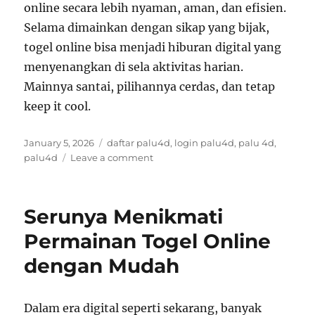
online secara lebih nyaman, aman, dan efisien.
Selama dimainkan dengan sikap yang bijak,
togel online bisa menjadi hiburan digital yang
menyenangkan di sela aktivitas harian.
Mainnya santai, pilihannya cerdas, dan tetap
keep it cool.
Posted
Tags
January 5, 2026
daftar palu4d
,
login palu4d
,
palu 4d
,
on
on
palu4d
Leave a comment
Menikmati
Togel
Online
Serunya Menikmati
dengan
Cara
Permainan Togel Online
Lebih
dengan Mudah
Modern
dan
Nyaman
Dalam era digital seperti sekarang, banyak