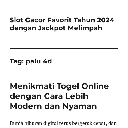
Slot Gacor Favorit Tahun 2024
dengan Jackpot Melimpah
Tag:
palu 4d
Menikmati Togel Online
dengan Cara Lebih
Modern dan Nyaman
Dunia hiburan digital terus bergerak cepat, dan