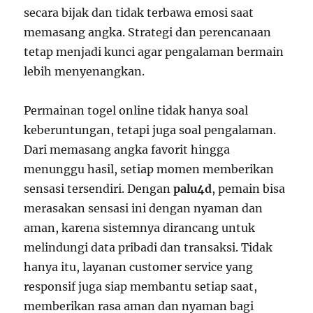
secara bijak dan tidak terbawa emosi saat
memasang angka. Strategi dan perencanaan
tetap menjadi kunci agar pengalaman bermain
lebih menyenangkan.
Permainan togel online tidak hanya soal
keberuntungan, tetapi juga soal pengalaman.
Dari memasang angka favorit hingga
menunggu hasil, setiap momen memberikan
sensasi tersendiri. Dengan
palu4d
, pemain bisa
merasakan sensasi ini dengan nyaman dan
aman, karena sistemnya dirancang untuk
melindungi data pribadi dan transaksi. Tidak
hanya itu, layanan customer service yang
responsif juga siap membantu setiap saat,
memberikan rasa aman dan nyaman bagi