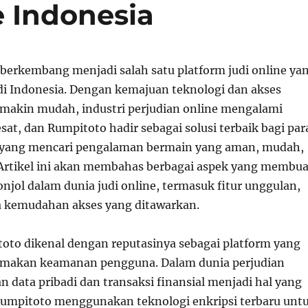
e Indonesia
 berkembang menjadi salah satu platform judi online ya
 di Indonesia. Dengan kemajuan teknologi dan akses
emakin mudah, industri perjudian online mengalami
at, dan Rumpitoto hadir sebagai solusi terbaik bagi par
 yang mencari pengalaman bermain yang aman, mudah,
 Artikel ini akan membahas berbagai aspek yang membua
jol dalam dunia judi online, termasuk fitur unggulan,
a kemudahan akses yang ditawarkan.
oto dikenal dengan reputasinya sebagai platform yang
makan keamanan pengguna. Dalam dunia perjudian
 data pribadi dan transaksi finansial menjadi hal yang
 Rumpitoto menggunakan teknologi enkripsi terbaru unt