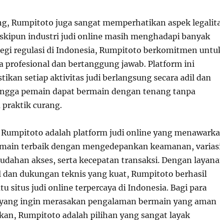
ng, Rumpitoto juga sangat memperhatikan aspek legalit
eskipun industri judi online masih menghadapi banyak
segi regulasi di Indonesia, Rumpitoto berkomitmen untu
a profesional dan bertanggung jawab. Platform ini
kan setiap aktivitas judi berlangsung secara adil dan
ingga pemain dapat bermain dengan tenang tanpa
 praktik curang.
Rumpitoto adalah platform judi online yang menawark
main terbaik dengan mengedepankan keamanan, varias
dahan akses, serta kecepatan transaksi. Dengan layan
l dan dukungan teknis yang kuat, Rumpitoto berhasil
tu situs judi online terpercaya di Indonesia. Bagi para
 yang ingin merasakan pengalaman bermain yang aman
n, Rumpitoto adalah pilihan yang sangat layak