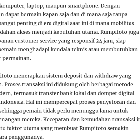
 komputer, laptop, maupun smartphone. Dengan
n dapat bermain kapan saja dan di mana saja tanpa
sangat penting di era digital saat ini di mana mobilitas
dahan akses menjadi kebutuhan utama. Rumpitoto juga
anan customer service yang responsif 24 jam, siap
pemain menghadapi kendala teknis atau membutuhkan
it permainan.
pitoto menerapkan sistem deposit dan withdraw yang
. Proses transaksi ini didukung oleh berbagai metode
rn, termasuk transfer bank lokal dan dompet digital
 Indonesia. Hal ini mempercepat proses penyetoran dan
sehingga pemain tidak perlu menunggu lama untuk
nangan mereka. Kecepatan dan kemudahan transaksi i
satu faktor utama yang membuat Rumpitoto semakin
para penggunanya.