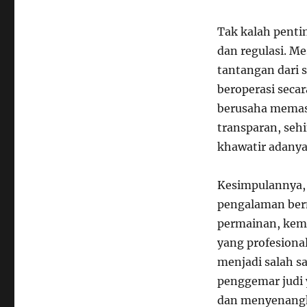
Tak kalah penti
dan regulasi. M
tantangan dari 
beroperasi secar
berusaha memasti
transparan, seh
khawatir adanya
Kesimpulannya, 
pengalaman ber
permainan, kemu
yang profesiona
menjadi salah sa
penggemar judi
dan menyenangka