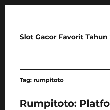
Slot Gacor Favorit Tahu
Tag:
rumpitoto
Rumpitoto: Platf