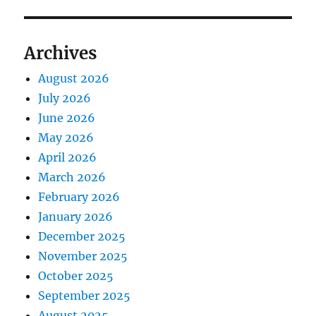
Archives
August 2026
July 2026
June 2026
May 2026
April 2026
March 2026
February 2026
January 2026
December 2025
November 2025
October 2025
September 2025
August 2025