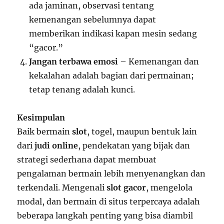
ada jaminan, observasi tentang
kemenangan sebelumnya dapat
memberikan indikasi kapan mesin sedang
“gacor.”
Jangan terbawa emosi
– Kemenangan dan
kekalahan adalah bagian dari permainan;
tetap tenang adalah kunci.
Kesimpulan
Baik bermain
slot
, togel, maupun bentuk lain
dari
judi online
, pendekatan yang bijak dan
strategi sederhana dapat membuat
pengalaman bermain lebih menyenangkan dan
terkendali. Mengenali
slot gacor
, mengelola
modal, dan bermain di situs terpercaya adalah
beberapa langkah penting yang bisa diambil