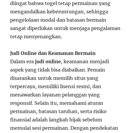
diingat bahwa togel tetap permainan yang
mengandalkan keberuntungan, sehingga
pengelolaan modal dan batasan bermain
sangat diperlukan untuk menjaga pengalaman
tetap menyenangkan.
Judi Online dan Keamanan Bermain
Dalam era
judi online
, keamanan menjadi
aspek yang tidak bisa diabaikan. Pemain
disarankan untuk memilih situs yang
terpercaya, memiliki lisensi resmi, dan
menawarkan layanan pelanggan yang
responsif. Selain itu, memahami aturan
permainan, batasan taruhan, serta risiko
finansial adalah langkah bijak sebelum
memulai sesi permainan. Dengan pendekatan