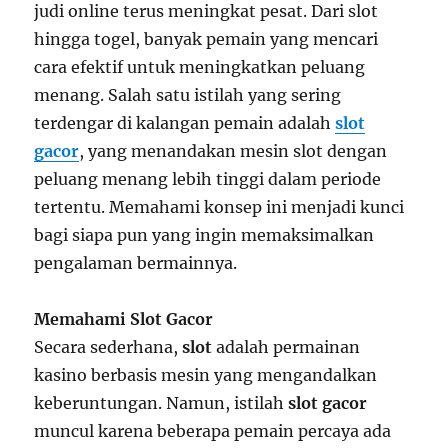
judi online terus meningkat pesat. Dari slot
hingga togel, banyak pemain yang mencari
cara efektif untuk meningkatkan peluang
menang. Salah satu istilah yang sering
terdengar di kalangan pemain adalah
slot
gacor
, yang menandakan mesin slot dengan
peluang menang lebih tinggi dalam periode
tertentu. Memahami konsep ini menjadi kunci
bagi siapa pun yang ingin memaksimalkan
pengalaman bermainnya.
Memahami Slot Gacor
Secara sederhana,
slot
adalah permainan
kasino berbasis mesin yang mengandalkan
keberuntungan. Namun, istilah
slot gacor
muncul karena beberapa pemain percaya ada