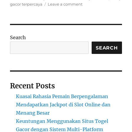
on
gacor terpercaya
Leave a comment
Menguak
Strategi
Terbaik
Menang
Slot
Search
Gacor
dan
SEARCH
Togel
Online
Recent Posts
Kuasai Rahasia Pemain Berpengalaman
Mendapatkan Jackpot di Slot Online dan
Menang Besar
Keuntungan Menggunakan Situs Togel
Gacor dengan Sistem Multi-Platform