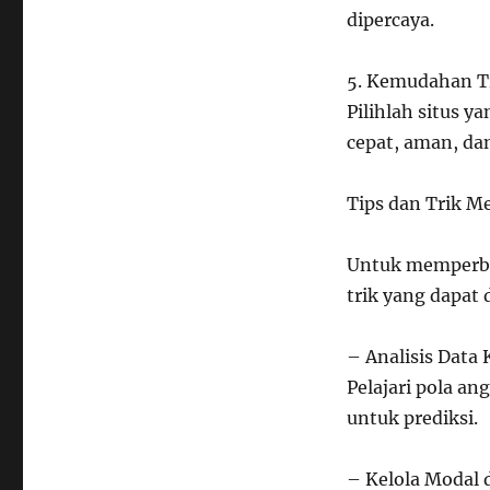
dipercaya.
5. Kemudahan T
Pilihlah situs 
cepat, aman, d
Tips dan Trik Me
Untuk memperbes
trik yang dapat 
– Analisis Data
Pelajari pola a
untuk prediksi.
– Kelola Modal 