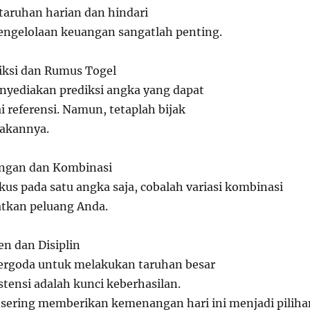
taruhan harian dan hindari
Pengelolaan keuangan sangatlah penting.
iksi dan Rumus Togel
nyediakan prediksi angka yang dapat
i referensi. Namun, tetaplah bijak
akannya.
ngan dan Kombinasi
us pada satu angka saja, cobalah variasi kombinasi
tkan peluang Anda.
en dan Disiplin
ergoda untuk melakukan taruhan besar
stensi adalah kunci keberhasilan.
g sering memberikan kemenangan hari ini menjadi piliha