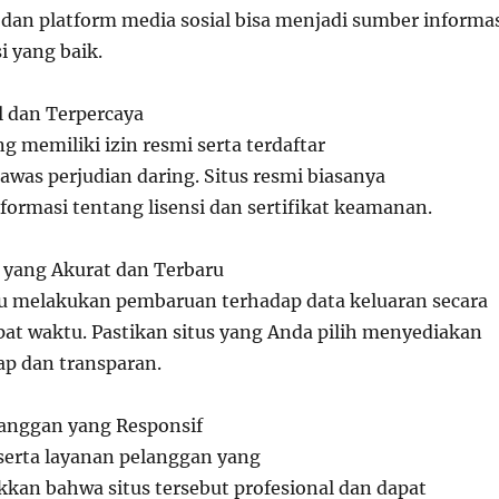
 dan platform media sosial bisa menjadi sumber informa
 yang baik.
l dan Terpercaya
ng memiliki izin resmi serta terdaftar
awas perjudian daring. Situs resmi biasanya
ormasi tentang lisensi dan sertifikat keamanan.
n yang Akurat dan Terbaru
alu melakukan pembaruan terhadap data keluaran secara
pat waktu. Pastikan situs yang Anda pilih menyediakan
ap dan transparan.
langgan yang Responsif
erta layanan pelanggan yang
an bahwa situs tersebut profesional dan dapat