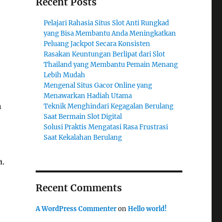
Recent Posts
Pelajari Rahasia Situs Slot Anti Rungkad
yang Bisa Membantu Anda Meningkatkan
Peluang Jackpot Secara Konsisten
Rasakan Keuntungan Berlipat dari Slot
Thailand yang Membantu Pemain Menang
Lebih Mudah
Mengenal Situs Gacor Online yang
Menawarkan Hadiah Utama
n
Teknik Menghindari Kegagalan Berulang
Saat Bermain Slot Digital
Solusi Praktis Mengatasi Rasa Frustrasi
Saat Kekalahan Berulang
a.
Recent Comments
A WordPress Commenter
on
Hello world!