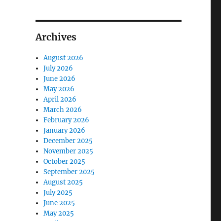
Archives
August 2026
July 2026
June 2026
May 2026
April 2026
March 2026
February 2026
January 2026
December 2025
November 2025
October 2025
September 2025
August 2025
July 2025
June 2025
May 2025