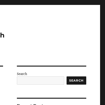
ah
Search
SEARCH