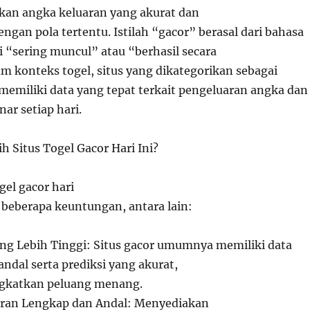
an angka keluaran yang akurat dan
ngan pola tertentu. Istilah “gacor” berasal dari bahasa
i “sering muncul” atau “berhasil secara
m konteks togel, situs yang dikategorikan sebagai
 memiliki data yang tepat terkait pengeluaran angka dan
nar setiap hari.
 Situs Togel Gacor Hari Ini?
gel gacor hari
beberapa keuntungan, antara lain:
g Lebih Tinggi: Situs gacor umumnya memiliki data
ndal serta prediksi yang akurat,
gkatkan peluang menang.
aran Lengkap dan Andal: Menyediakan