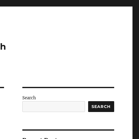
ah
Search
SEARCH